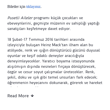
Biletler için
tıklayınız
.
Pusetli Aileler
programı küçük çocukları ve
ebeveynlerini, geçmişte müzenin ev sahipliği yaptığı
sanatçıları keşfetmeye davet ediyor.
18 Şubat-17 Temmuz 2016 tarihleri arasında
izleyiciyle buluşan Heinz Mack’tan ilham alan bu
atölyede, renk ve ışığın dönüştürücü gücünü duyusal
oyunlar ve keşif odaklı deneyler aracılığıyla
deneyimleyecekler. Yaratıcı boyama istasyonunda
alışılmışın dışında nesneleri fırçaya dönüştürecek,
özgür ve cesur soyut çalışmalar üretecekler. Renk,
şekil, doku ve ışık gibi temel unsurları fark edecek;
öğrenmenin heyecanını dokunarak, görerek ve hareket
ederek yaşayacaklar.
Gelişimlerini destekleyen bu programda,
Read More
ebeveynleriyle birlikte üretmenin keyfini paylaşarak
aralarındaki bağı güçlendirecekler.