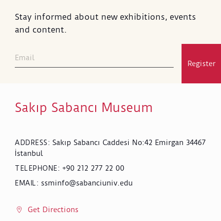
Stay informed about new exhibitions, events
and content.
Register
Sakıp Sabancı Museum
Sakıp Sabancı Caddesi No:42 Emirgan 34467
ADDRESS
:
İstanbul
+90 212 277 22 00
TELEPHONE
:
ssminfo@sabanciuniv.edu
EMAIL
:
Get Directions