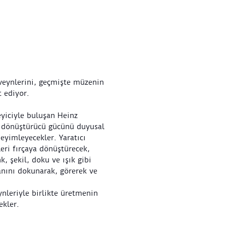
veynlerini, geçmişte müzenin
t ediyor.
eyiciyle buluşan Heinz
n dönüştürücü gücünü duyusal
neyimleyecekler. Yaratıcı
eri fırçaya dönüştürecek,
, şekil, doku ve ışık gibi
nını dokunarak, görerek ve
nleriyle birlikte üretmenin
ekler.