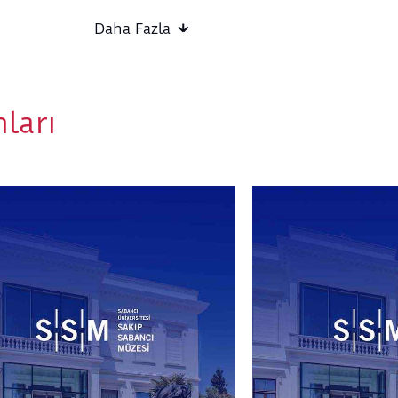
Yaş Grubu:
2-3 yaş (bir yetişkin eşliğinde)
Etkinlik Başlangıç Noktası:
Sera Atölye
Daha Fazla
Etkinlik Bitiş Noktası
: Sera Atölye
Etkinlik Süresi:
60 dakika
Tasarlayan ve Uygulayan:
Atölye Pikolo
ları
Atölye Kuralları:
Belirtilen etkinlik saati, atölyenin başlama saat
Atölye bileti 1 çocuk ve 1 yetişkini kapsar. Bir 
zorunludur.
Organizasyon kaynaklı olmayan sebepler için ücr
yapılmaz.
Kapıda bilet satışı olmayacaktır.
Atölye malzemelerini SSM sağlar.
Rahat kıyafetler giyilmesi önerilir.
Organizasyon, öngörülmeyen ve kaçınılmaz ned
türlü değişiklik yapma hakkını saklı tutar.
Etkinliklerde fotoğraf/video çekimi yalnızca bilg
katılımcılar için yapılır. Rıza vermeyenlerin gö
kişiler kadraj dışında tutulur veya yüzleri ayır
yapılır. 18 yaş altı katılımcılar için veli/onay s