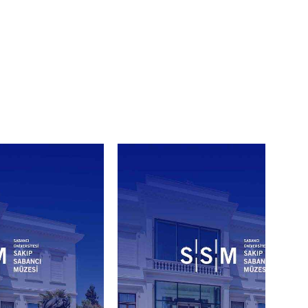
idir.
yetişkinin eşlik etmesi
et iadesi veya değişiklik
enlerden ötürü programda her
ilendirilmiş açık rıza veren
rüntüleri kullanılmaz; bu
t edilemeyecek şekilde çekim
ahibinin yazılı izni zorunludur.