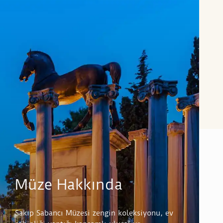
Müze Hakkında
Sakıp Sabancı Müzesi zengin koleksiyonu, ev