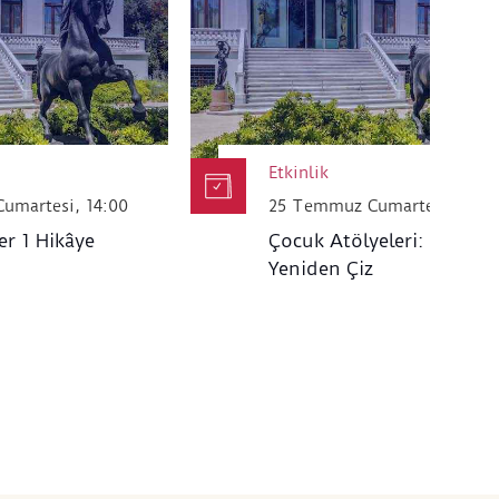
çları için saklanır; üçüncü
 paylaşılmaz.
Etkinlik
umartesi, 14:00
25 Temmuz Cumartesi, 14.0
er 1 Hikâye
Çocuk Atölyeleri: Haritayı
Yeniden Çiz