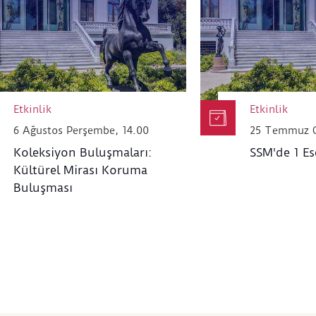
Görseller yalnızca müzenin tanıtım ve arşiv ama
taraflarla veya yapay zekâ tabanlı platformlarla
Etkinlik
Etkinlik
6 Ağustos Perşembe, 14.00
25 Temmuz C
Koleksiyon Buluşmaları:
SSM'de 1 Es
Kültürel Mirası Koruma
Buluşması