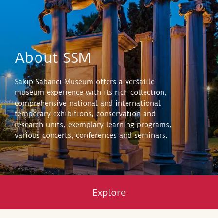
About SSM
Sakıp Sabancı Museum offers a versatile
museum experience with its rich collection,
comprehensive national and international
temporary exhibitions, conservation and
research units, exemplary learning programs,
various concerts, conferences and seminars.
Explore