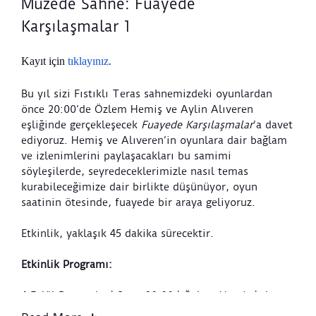
Müzede Sahne: Fuayede
Karşılaşmalar 1
Kayıt için
tıklayınız
.
Bu yıl sizi Fıstıklı Teras sahnemizdeki oyunlardan
önce 20:00’de Özlem Hemiş ve Aylin Alıveren
eşliğinde gerçekleşecek
Fuayede Karşılaşmalar
’a davet
ediyoruz. Hemiş ve Alıveren’in oyunlara dair bağlam
ve izlenimlerini paylaşacakları bu samimi
söyleşilerde, seyredeceklerimizle nasıl temas
kurabileceğimize dair birlikte düşünüyor, oyun
saatinin ötesinde, fuayede bir araya geliyoruz.
Etkinlik, yaklaşık 45 dakika sürecektir.
Etkinlik Programı:
4 Eylül Perşembe | Saat: 20.00 | Özlem Hemiş | the
Seed, SSM | "Yarın Belki de" hakkında söyleşi