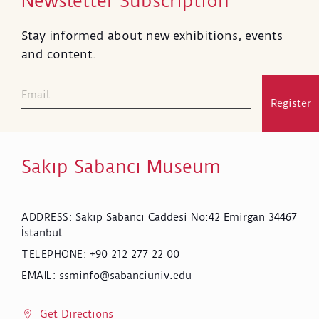
Newsletter Subscription
Stay informed about new exhibitions, events
and content.
Register
Sakıp Sabancı Museum
Sakıp Sabancı Caddesi No:42 Emirgan 34467
ADDRESS
:
İstanbul
+90 212 277 22 00
TELEPHONE
:
ssminfo@sabanciuniv.edu
EMAIL
:
Get Directions