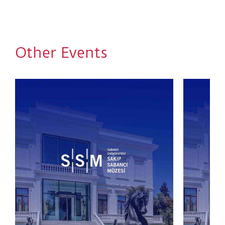
18:00 - 19:00 CY Restoratif + Nefes + Meditasyon -
Damla Mısırlıoğlu
*Cihangir Yoga (CY)
Other Events
-English-
You are invited to celebrate the 10th anniversary of
YOGA AT THE MUSEUM!
We would like to thank everyone who has
participated in and supported YOGA AT THE
MUSEUM, which has been taking place at the Sakıp
Sabancı Museum in collaboration with Cihangir Yoga
every summer for the past 10 years.
We are inviting all yoga lovers to take part in a
special, all-day program on June 10th, in celebration
of 10 years of YOGA AT THE MUSEUM.