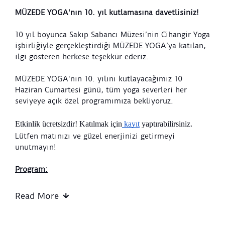
MÜZEDE YOGA'nın 10. yıl kutlamasına davetlisiniz!
10 yıl boyunca Sakıp Sabancı Müzesi’nin Cihangir Yoga
işbirliğiyle gerçekleştirdiği MÜZEDE YOGA’ya katılan,
ilgi gösteren herkese teşekkür ederiz.
MÜZEDE YOGA'nın 10. yılını kutlayacağımız 10
Haziran Cumartesi günü, tüm yoga severleri her
seviyeye açık özel programımıza bekliyoruz.
Etkinlik ücretsizdir! Katılmak için
 kayıt
 yaptırabilirsiniz.   
Lütfen matınızı ve güzel enerjinizi getirmeyi
unutmayın!
Program:
08:00 - 09:00 CY Her Seviye - İrem Güneş
Read More
13.00 - 14.00 CY Kalp Akışı - Hakan Aktürk
15.00 - 16.00 CY Ebeveyn & Çocuk Yogası - Gökçe
Akyıldız