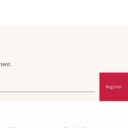
tent.
Register