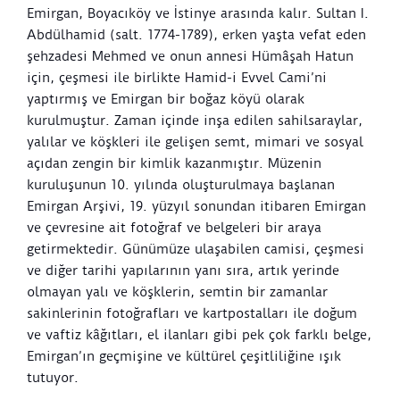
Emirgan, Boyacıköy ve İstinye arasında kalır. Sultan I.
Abdülhamid (salt. 1774-1789), erken yaşta vefat eden
şehzadesi Mehmed ve onun annesi Hümâşah Hatun
için, çeşmesi ile birlikte Hamid-i Evvel Cami’ni
yaptırmış ve Emirgan bir boğaz köyü olarak
kurulmuştur. Zaman içinde inşa edilen sahilsaraylar,
yalılar ve köşkleri ile gelişen semt, mimari ve sosyal
açıdan zengin bir kimlik kazanmıştır. Müzenin
kuruluşunun 10. yılında oluşturulmaya başlanan
Emirgan Arşivi, 19. yüzyıl sonundan itibaren Emirgan
ve çevresine ait fotoğraf ve belgeleri bir araya
getirmektedir. Günümüze ulaşabilen camisi, çeşmesi
ve diğer tarihi yapılarının yanı sıra, artık yerinde
olmayan yalı ve köşklerin, semtin bir zamanlar
sakinlerinin fotoğrafları ve kartpostalları ile doğum
ve vaftiz kâğıtları, el ilanları gibi pek çok farklı belge,
Emirgan’ın geçmişine ve kültürel çeşitliliğine ışık
tutuyor.