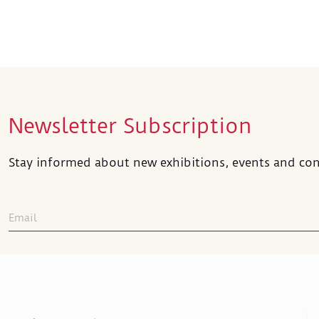
balko
huzur
beti
bilin
Rıza’
olma
Newsletter Subscription
Stay informed about new exhibitions, events and con