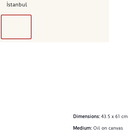
İstanbul
Hoca 
köyle
gezip
köyü
İstan
arası
Dönem
eşyal
Rıza,
parça
tuval
kıyıl
kompo
görül
Sanat
yeten
Dimensions
:
43.5 x 61 cm
hakim
aynı 
Medium
:
Oil on canvas
bilin