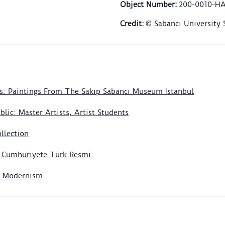
çoğu 
Object Number
:
200-0010-H
“haya
Credit
:
© Sabancı University
sahil
hayal
sahil
önüne
kahve
s: Paintings From The Sakıp Sabancı Museum Istanbul
1922 
sanat
lic: Master Artists, Artist Students
gökyü
kahve
llection
eserl
olan 
n Cumhuriyete Türk Resmi
detay
mekân
of Modernism
yaşam
Deniz
halin
patik
kolu