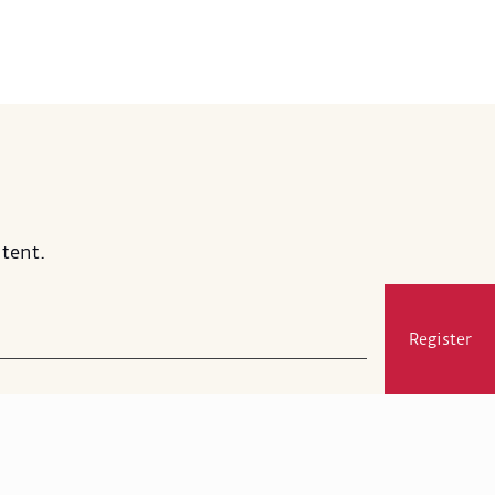
na yaslamış figür, esere sessiz ve
lu bir hava vermektedir. Eserde
mlenen mekânın neresi olduğu
memekle birlikte, Hoca Ali
nın hayali kahvehanelerinden biri
sı muhtemeldir.
tent.
Register