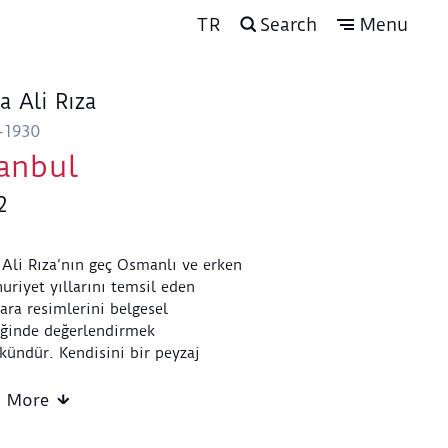
TR
Search
Menu
a Ali Rıza
-1930
tanbul
2
Ali Rıza’nın geç Osmanlı ve erken
riyet yıllarını temsil eden
ra resimlerini belgesel
iğinde değerlendirmek
ündür. Kendisini bir peyzaj
mı olarak tarif eden sanatçı, açık
da resim yapmanın önemine
d More
rak hayatı boyunca öğrencilerini
 şekilde çalışmaya teşvik etmiştir.