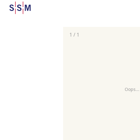
1
/
1
Oops...