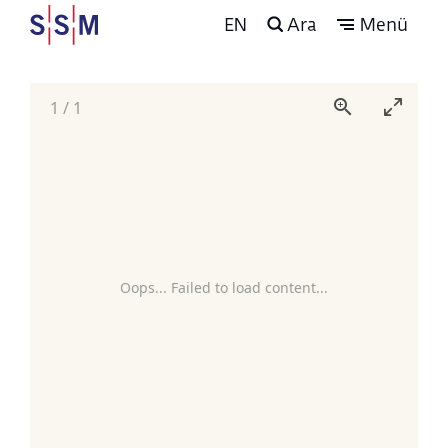
EN
Ara
Menü
1
/
1
Oops... Failed to load content...