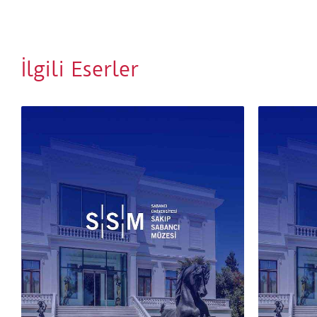
olduğu tam belli olmayan bir anın hissiyatını
yakalama arzusu, bu eserde görünür olur.
İlgili Eserler