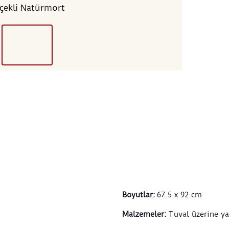
çekli Natürmort
dönü
çevre
yüzey
karşı
çiçek
çiçek
varlı
resmi
kurul
taşıy
Ahme
başlı
izlen
Tabl
üzeri
içind
Boyutlar
:
67.5 x 92 cm
oluşt
Vazo
Malzemeler
:
Tuval üzerine ya
bırak