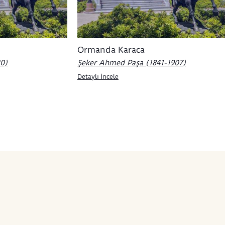
ikle ışık-gölge kullanımıyla
lere hacim kazandırmasında ve
arka plana karşı formları öne
masında izlenir. Bu çerçevede
Ormanda Karaca
kli Natürmort”, kitap
larındaki çiçek imgesi geleneği ile
30)
Şeker Ahmed Paşa (1841-1907)
resminde gelişen natürmort
Detaylı İncele
ışının bir arada izlenebildiği bir
ozisyon sunar.