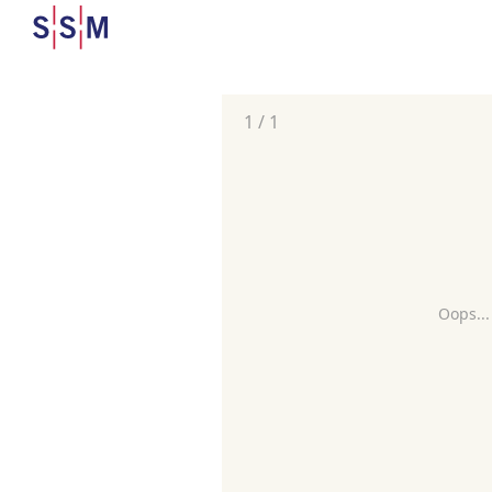
1
/
1
Oops...