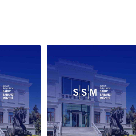
ler, eserde zamanın duygusunu
ür kılar. Canlı çiçeklerle birlikte
an bu solgun formlar, Batı’da
ikle 17. yüzyıldan itibaren
tirilen natürmort repertuarında
ik düşüncesiyle ilişkilendirilen
tas” anlayışıyla birlikte okunabilir.
lerin açma ve solma hallerinin bir
 gösterilmesi, çiçeğin kısa ömürlü
ına ve yaşamın döngüselliğine
t eder.
n biçimsel dili, Şeker Ahmed
nın Paris eğitimle şekillenen
mik resim anlayışı çerçevesinde
lendirilebilir. Sanatçının Paris’te
eb-i Osmânî’deki öğrenimi ve
 des Beaux-Arts çevresinde
ve Boulanger ile Jean-Léon
e’un atölyelerinde çalışması,