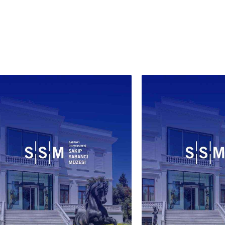
çiçek
görün
sunul
özell
geliş
fanil
“vani
Çiçek
arada
doğas
işare
Eseri
Paşa’
akade
değer
Mekt
École
Gusta
Gérôm