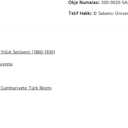
yer a
Obje Numarası
:
200-0020-SA
sunu
Telif Hakkı
:
© Sabancı Üniver
natür
komp
Buket
daha 
başla
Yıllık Serüveni (1860-1930)
kültü
Lalel
siyonu
ve ka
buket
Farkl
anda 
n Cumhuriyete Türk Resmi
bir a
anı 
gelen
birle
düzen
Komp