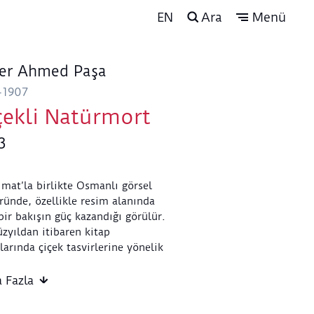
EN
Ara
Menü
er Ahmed Paşa
-1907
çekli Natürmort
3
mat’la birlikte Osmanlı görsel
ründe, özellikle resim alanında
bir bakışın güç kazandığı görülür.
üzyıldan itibaren kitap
larında çiçek tasvirlerine yönelik
şik üretim devam ederken, 19.
lda Batı resmine artan ilgiyle
 Fazla
kte tuval resmi ve yağlıboya
kleri giderek yaygınlaşır. Bu