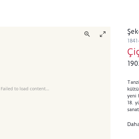
Şek
1841
Çi
190
Tanzi
 Failed to load content...
kültü
yeni 
18. y
sanat
yerle
yüzyı
Daha
birli
tekni