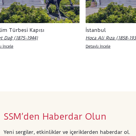
özell
çiçek
koyu 
çıkar
Selim Türbesi Kapısı
İstanbul
“Çiçe
sanat
t Dağ (1875-1944)
Hoca Ali Rıza (1858-19
Batı 
ı İncele
Detaylı İncele
anlay
komp
SSM’den Haberdar Olun
Yeni sergiler, etkinlikler ve içeriklerden haberdar ol.