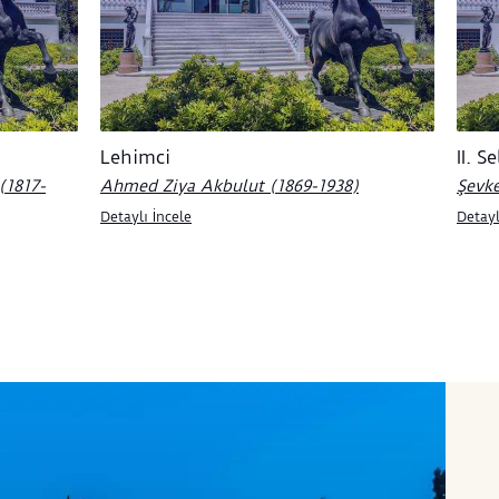
Lehimci
II. 
(1817-
Ahmed Ziya Akbulut (1869-1938)
Şevke
Detaylı İncele
Detayl