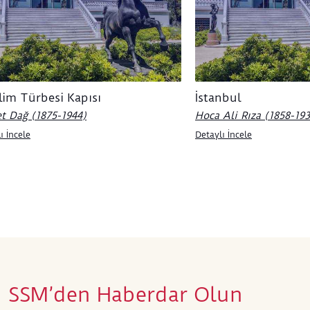
yoğun
anlay
türbe
Lifij
zaman
yenid
Selim Türbesi Kapısı
İstanbul
t Dağ (1875-1944)
Hoca Ali Rıza (1858-19
ı İncele
Detaylı İncele
SSM’den Haberdar Olun