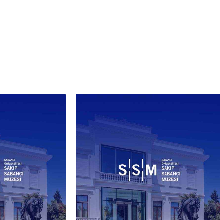
elenen mimari form ve
lemeler, tablolarında birebir
ılmaktan ziyade, sadeleştirilmiş
mpozisyonun genel etkisine göre
en ele alınmıştır. Tarihsel
riye odaklanan desen çalışmaları
natçının bu konuları yalnızca
leyici birer motif olarak değil,
, oran ve yüzey ilişkileri
inden düşündüğünü gösterir.
ağlamda “Türbe”, Hüseyin Avni
’in tarihsel mimariyi belgesel bir
şımla aktarmaktan çok, geçmiş,
 ve fanilik düşüncelerini görsel
eyzaj dili üzerinden ifade ettiği
malarından biri olarak
lendirilebilir. İzlenimci resim
in olanaklarıyla kurulan bu
ozisyon, sembolik ve düşünsel bir