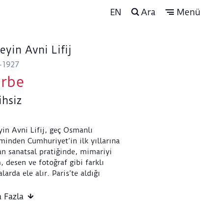
EN
Ara
Menü
eyin Avni Lifij
-1927
rbe
ihsiz
in Avni Lifij, geç Osmanlı
inden Cumhuriyet’in ilk yıllarına
n sanatsal pratiğinde, mimariyi
, desen ve fotoğraf gibi farklı
larda ele alır. Paris’te aldığı
m sırasında tanıştığı İzlenimci
 anlayışı, sanatçının ışık, renk ve
 Fazla
 kullanımını belirlerken; mezarlık
rbe gibi tarihsel mimari temalar,