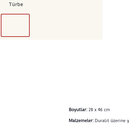
Türbe
bu re
üzeri
derin
Bu es
betim
türbe
servi
karan
kısme
belir
ya da
ziyad
Lifij
üzeri
yarat
alır.
Boyutlar
:
28 x 46 cm
Komp
Malzemeler
:
Duralit üzerine 
ve sı