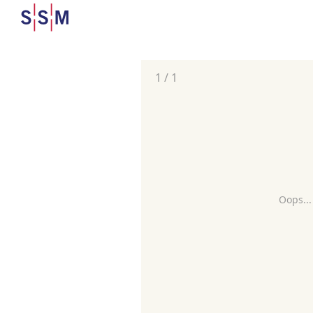
1
/
1
Oops...