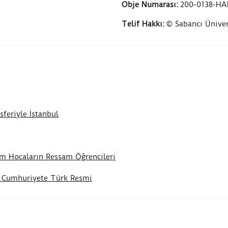
güçle
Obje Numarası
:
200-0138-HA
silue
Telif Hakkı
:
© Sabancı Üniver
belir
durgu
ile d
zaman
bir h
Türbe
değil
taşıy
sferiyle İstanbul
Lifij
eserl
üreti
m Hocaların Ressam Öğrencileri
geniş
taraf
n Cumhuriyete Türk Resmi
alan 
mekan
fotoğ
gözle
kulla