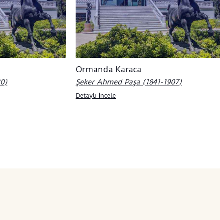
luk taşıyan, içe dönük bir peyzaj
ışına işaret eder. Mezar taşları,
 yapısı ve doğa arasındaki ilişki,
’in resminde mimariyi sessiz ve
sız bir düşünce alanı olarak
en kurar.
Ormanda Karaca
30)
Şeker Ahmed Paşa (1841-1907)
Detaylı İncele