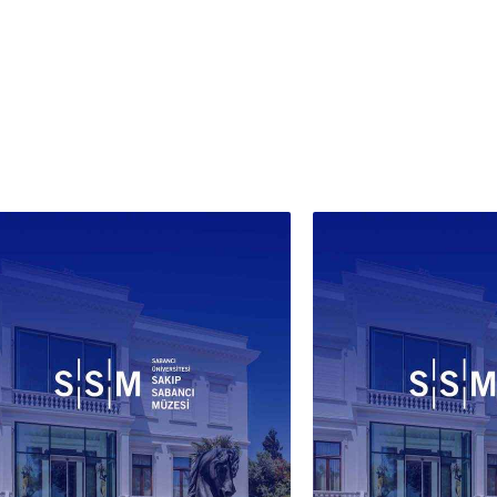
belg
düzen
aktar
ve ko
yenid
mima
da sa
betim
biçim
üzer
Bu b
Lifij
yakla
zaman
bir p
çalış
değer
dilin
komp