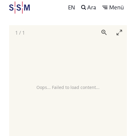
EN
Ara
Menü
1
/
1
Oops... Failed to load content...