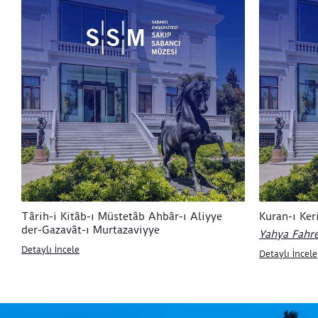
Târih-i Kitâb-ı Müstetâb Ahbâr-ı Aliyye
Kuran-ı Ke
der-Gazavât-ı Murtazaviyye
Yahya Fahre
Detaylı İncele
Detaylı İncele