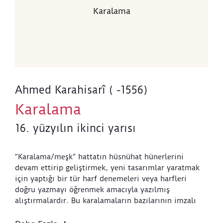
Karalama
Ahmed Karahisarî ( -1556)
Karalama
16. yüzyılın ikinci yarısı
“Karalama/meşk” hattatın hüsnühat hünerlerini
devam ettirip geliştirmek, yeni tasarımlar yaratmak
için yaptığı bir tür harf denemeleri veya harfleri
doğru yazmayı öğrenmek amacıyla yazılmış
alıştırmalardır. Bu karalamaların bazılarının imzalı
oluşu, tezhiplenişi, özenle tasarlanmış murakkalar
içine yerleştirilişi, meşklerin sıradan işler olmadığını,