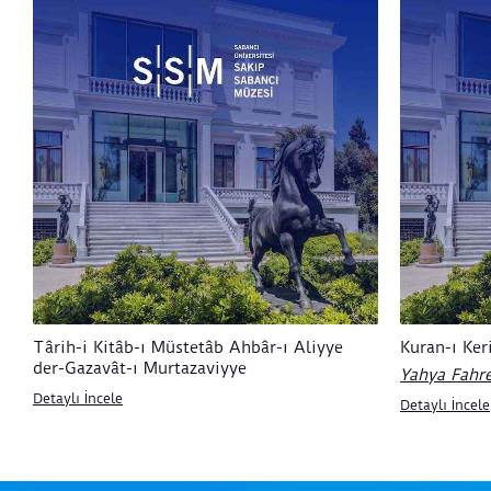
Târih-i Kitâb-ı Müstetâb Ahbâr-ı Aliyye
Kuran-ı Ke
der-Gazavât-ı Murtazaviyye
Yahya Fahre
Detaylı İncele
Detaylı İncele