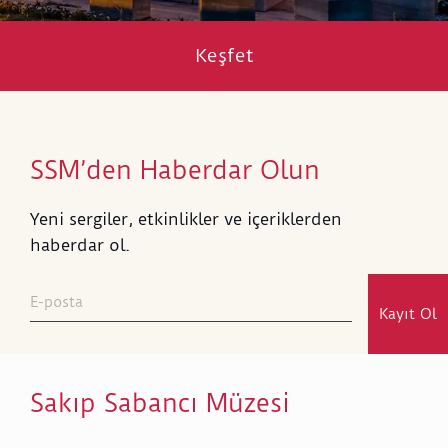
Keşfet
SSM’den Haberdar Olun
Yeni sergiler, etkinlikler ve içeriklerden
haberdar ol.
Kayıt Ol
Sakıp Sabancı Müzesi