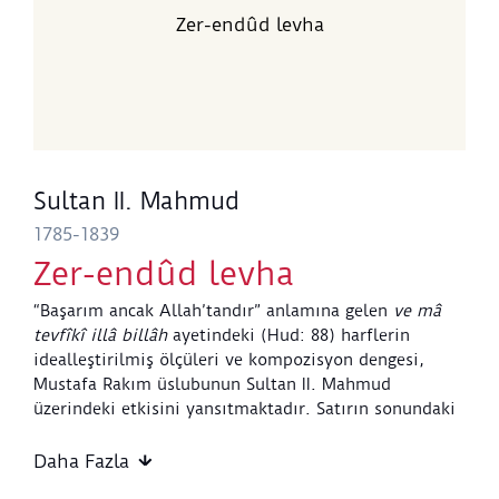
Zer-endûd levha
Sultan II. Mahmud
1785-1839
Zer-endûd levha
“Başarım ancak Allah’tandır” anlamına gelen
ve mâ
tevfîkî illâ billâh
ayetindeki (Hud: 88) harflerin
idealleştirilmiş ölçüleri ve kompozisyon dengesi,
Mustafa Rakım üslubunun Sultan II. Mahmud
üzerindeki etkisini yansıtmaktadır. Satırın sonundaki
Ketebehu Mahmûd Hân b. Abdulhamîd
(Bunu
Abdülhamid oğlu Mahmud Han yazdı) şeklindeki
Daha Fazla
istifli ketebe kaydını hocası Mustafa Rakım