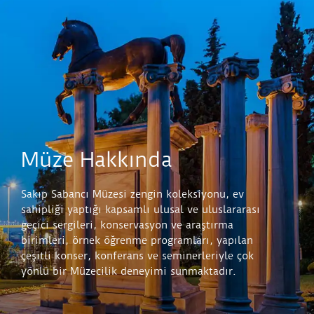
Müze Hakkında
Sakıp Sabancı Müzesi zengin koleksiyonu, ev
sahipliği yaptığı kapsamlı ulusal ve uluslararası
geçici sergileri, konservasyon ve araştırma
birimleri, örnek öğrenme programları, yapılan
çeşitli konser, konferans ve seminerleriyle çok
yönlü bir Müzecilik deneyimi sunmaktadır.