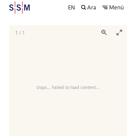
EN
Ara
Menü
1
/
1
Oops... Failed to load content...