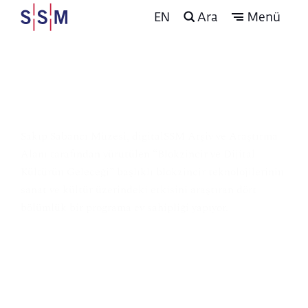
EN
Ara
Menü
Blokzincir ve Dijital
Kültürün Geleceği
Sakıp Sabancı Müzesi, digitalSSM Arşiv ve Araştırma 
Alanı tarafından yürütülen “Blokzincir ve Dijital 
Kültürün Geleceği” başlıklı blokzincir teknolojilerinin 
sanat ve kültür üzerindeki etkisini araştıran dört 
bölümlük bir programa ev sahipliği yapıyor.