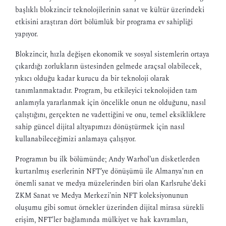
başlıklı blokzincir teknolojilerinin sanat ve kültür üzerindeki
etkisini araştıran dört bölümlük bir programa ev sahipliği
yapıyor.
Blokzincir, hızla değişen ekonomik ve sosyal sistemlerin ortaya
çıkardığı zorlukların üstesinden gelmede araçsal olabilecek,
yıkıcı olduğu kadar kurucu da bir teknoloji olarak
tanımlanmaktadır. Program, bu etkileyici teknolojiden tam
anlamıyla yararlanmak için öncelikle onun ne olduğunu, nasıl
çalıştığını, gerçekten ne vadettiğini ve onu, temel eksikliklere
sahip güncel dijital altyapımızı dönüştürmek için nasıl
kullanabileceğimizi anlamaya çalışıyor.
Programın bu ilk bölümünde; Andy Warhol’un disketlerden
kurtarılmış eserlerinin NFT’ye dönüşümü ile Almanya'nın en
önemli sanat ve medya müzelerinden biri olan Karlsruhe'deki
ZKM Sanat ve Medya Merkezi’nin NFT koleksiyonunun
oluşumu gibi somut örnekler üzerinden dijital mirasa sürekli
erişim, NFT'ler bağlamında mülkiyet ve hak kavramları,