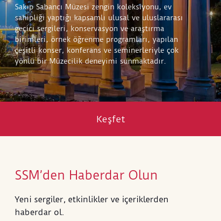
Sakıp Sabancı Müzesi zengin koleksiyonu, ev
sahipliği yaptığı kapsamlı ulusal ve uluslararası
geçici sergileri, konservasyon ve araştırma
birimleri, örnek öğrenme programları, yapılan
çeşitli konser, konferans ve seminerleriyle çok
yönlü bir Müzecilik deneyimi sunmaktadır.
Keşfet
SSM’den Haberdar Olun
Yeni sergiler, etkinlikler ve içeriklerden
haberdar ol.