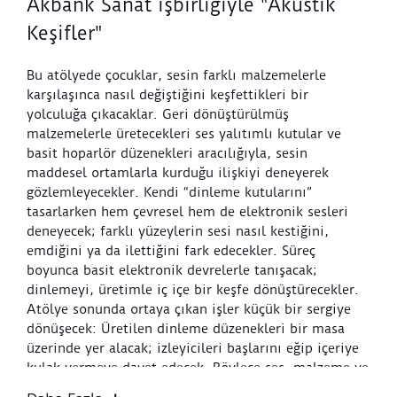
Akbank Sanat işbirliğiyle "Akustik
Keşifler"
Bu atölyede çocuklar, sesin farklı malzemelerle
karşılaşınca nasıl değiştiğini keşfettikleri bir
yolculuğa çıkacaklar. Geri dönüştürülmüş
malzemelerle üretecekleri ses yalıtımlı kutular ve
basit hoparlör düzenekleri aracılığıyla, sesin
maddesel ortamlarla kurduğu ilişkiyi deneyerek
gözlemleyecekler. Kendi “dinleme kutularını”
tasarlarken hem çevresel hem de elektronik sesleri
deneyecek; farklı yüzeylerin sesi nasıl kestiğini,
emdiğini ya da ilettiğini fark edecekler. Süreç
boyunca basit elektronik devrelerle tanışacak;
dinlemeyi, üretimle iç içe bir keşfe dönüştürecekler.
Atölye sonunda ortaya çıkan işler küçük bir sergiye
dönüşecek: Üretilen dinleme düzenekleri bir masa
üzerinde yer alacak; izleyicileri başlarını eğip içeriye
kulak vermeye davet edecek. Böylece ses, malzeme ve
bedenin birlikte devreye girdiği ortak bir alan