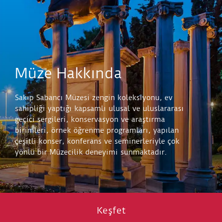
Müze Hakkında
Sakıp Sabancı Müzesi zengin koleksiyonu, ev
sahipliği yaptığı kapsamlı ulusal ve uluslararası
geçici sergileri, konservasyon ve araştırma
birimleri, örnek öğrenme programları, yapılan
çeşitli konser, konferans ve seminerleriyle çok
yönlü bir Müzecilik deneyimi sunmaktadır.
Keşfet