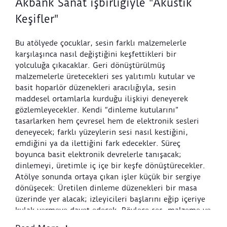
Akbank Sanat işbirliğiyle "Akustik
Keşifler"
Bu atölyede çocuklar, sesin farklı malzemelerle
karşılaşınca nasıl değiştiğini keşfettikleri bir
yolculuğa çıkacaklar. Geri dönüştürülmüş
malzemelerle üretecekleri ses yalıtımlı kutular ve
basit hoparlör düzenekleri aracılığıyla, sesin
maddesel ortamlarla kurduğu ilişkiyi deneyerek
gözlemleyecekler. Kendi “dinleme kutularını”
tasarlarken hem çevresel hem de elektronik sesleri
deneyecek; farklı yüzeylerin sesi nasıl kestiğini,
emdiğini ya da ilettiğini fark edecekler. Süreç
boyunca basit elektronik devrelerle tanışacak;
dinlemeyi, üretimle iç içe bir keşfe dönüştürecekler.
Atölye sonunda ortaya çıkan işler küçük bir sergiye
dönüşecek: Üretilen dinleme düzenekleri bir masa
üzerinde yer alacak; izleyicileri başlarını eğip içeriye
kulak vermeye davet edecek. Böylece ses, malzeme ve
bedenin birlikte devreye girdiği ortak bir alan