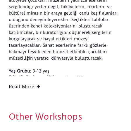
atölyede çocuklar, müzelerin yalnızca eserlerin
sergilendiği yerler değil; hikâyelerin, fikirlerin ve
kültürel mirasın bir araya geldiği canlı keşif alanları
olduğunu deneyimleyecekler. Seçtikleri tablolar
üzerinden kendi koleksiyonlarını oluşturacak
katılımcılar, bir küratör gibi düşünerek sergilerini
kurgulayacak ve hayal ettikleri müzeyi
tasarlayacaklar. Sanat eserlerine farklı gözlerle
bakmayı teşvik eden bu özel etkinlik, çocukları
müzeciliğin yaratıcı dünyasıyla buluşturacak.
Yaş Grubu:
9-12 yaş
Etkinlik Başlangıç Noktası:
Sera Atölye
Etkinlik Bitiş Noktası:
Sera Atölye
Read More
Etkinlik Süresi:
90 dakika
Tasarlayan ve Uygulayan:
SSM Öğrenme Ekibi, Fatma
Coşkuner
Other Workshops
Atölye Kuralları:
Bu atölye, Uluslararası Müzeler Günü kapsamında
ücretsiz olarak gerçekleştirilecektir. Katılım için