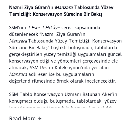
Nazmi Ziya Güran’ın
Manzara
Tablosunda Yüzey
Temizliği: Konservasyon Sürecine Bir Bakış
SSM’nin
1 Eser 1 Hikâye
serisi kapsamında
düzenlenecek “Nazmi Ziya Güran’ın
Manzara
Tablosunda Yüzey Temizliği: Konservasyon
Sürecine Bir Bakış” başlıklı buluşmada, tablolarda
gerçekleştirilen yüzey temizliği uygulamaları güncel
konservasyon etiği ve yöntemleri çerçevesinde ele
alınacak; SSM Resim Koleksiyonu’nda yer alan
Manzara
adlı eser ise bu uygulamaların
değerlendirilmesinde örnek olarak incelenecektir.
SSM Tablo Konservasyon Uzmanı Batuhan Aker’in
konuşmacı olduğu buluşmada, tablolardaki yüzey
temizliğinin eser üzerindeki kimyasal ve estetik
etkileri incelenecek; geri dönüşü olmayan bu
Read More
müdahalelerin hangi bilimsel ve etik karar süreçlerine
dayanarak uygulandığı aktarılacaktır. Konuşmada,
“kir” kavramının ötesine geçilerek bir sanat eserinin