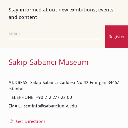
Stay informed about new exhibitions, events
and content.
Register
Sakıp Sabancı Museum
Sakıp Sabancı Caddesi No:42 Emirgan 34467
ADDRESS
:
İstanbul
+90 212 277 22 00
TELEPHONE
:
ssminfo@sabanciuniv.edu
EMAIL
:
Get Directions