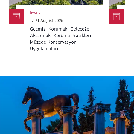
Event
E
17-21 August 2026
6
Geçmişi Korumak, Geleceğe
K
Aktarmak: Koruma Pratikleri:
M
Müzede Konservasyon
Uygulamaları