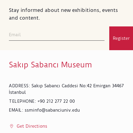
Stay informed about new exhibitions, events
and content.
Register
Sakıp Sabancı Museum
Sakıp Sabancı Caddesi No:42 Emirgan 34467
ADDRESS
:
İstanbul
+90 212 277 22 00
TELEPHONE
:
ssminfo@sabanciuniv.edu
EMAIL
:
Get Directions