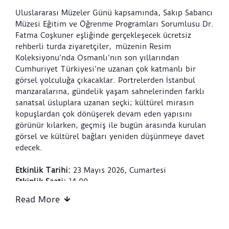
Uluslararası Müzeler Günü kapsamında, Sakıp Sabancı
Müzesi Eğitim ve Öğrenme Programları Sorumlusu Dr.
Fatma Coşkuner eşliğinde gerçekleşecek ücretsiz
rehberli turda ziyaretçiler, müzenin Resim
Koleksiyonu’nda Osmanlı’nın son yıllarından
Cumhuriyet Türkiyesi’ne uzanan çok katmanlı bir
görsel yolculuğa çıkacaklar. Portrelerden İstanbul
manzaralarına, gündelik yaşam sahnelerinden farklı
sanatsal üsluplara uzanan seçki; kültürel mirasın
kopuşlardan çok dönüşerek devam eden yapısını
görünür kılarken, geçmiş ile bugün arasında kurulan
görsel ve kültürel bağları yeniden düşünmeye davet
edecek.
Etkinlik Tarihi:
23 Mayıs 2026, Cumartesi
Etkinlik Saati:
14.00
Buluşma Alanı:
SSM, Galeri Giriş
Read More
*Etkinlik herkese açık olup kayıt gerektirmemektedir.