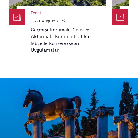
Event
E
17-21 August 2026
6
Geçmişi Korumak, Geleceğe
K
Aktarmak: Koruma Pratikleri:
M
Müzede Konservasyon
Uygulamaları