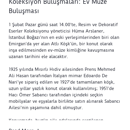
Koleksiyon Buluşmaları: Ev Müze
Buluşması
1 Şubat Pazar günü saat 14.00’te, Resim ve Dekoratif
Eserler Koleksiyonu yöneticisi Hüma Arslaner,
İstanbul Boğazı’nın en eski yerleşimlerinden biri olan
Emirgan’da yer alan Atlı Köşk’ün, bir konut olarak
inşa edilmesinden ev-müze kimliğine kavuşmasına
uzanan tarihini ele alacaktır.
1925 yılında Mısırlı Hıdiv ailesinden Prens Mehmed
Ali Hasan tarafından İtalyan mimar Edoardo De
Nari’ye sipariş edilen ve 1927’de tamamlanan köşk,
uzun yıllar yazlık konut olarak kullanılmış; 1951’de
Hacı Ömer Sabancı tarafından içindeki seçkin
mobilyalar ve eşyalarla birlikte satın alınarak Sabancı
Ailesi'nin yaşamına dahil olmuştur.
Konuşmada, bugün aile odalarında sergilenen
mobilyalar üzerinden, köşkteki gündelik yaşamın ve