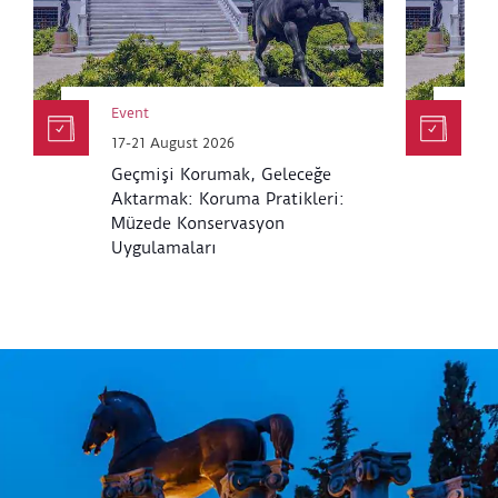
Event
E
17-21 August 2026
6
Geçmişi Korumak, Geleceğe
K
Aktarmak: Koruma Pratikleri:
M
Müzede Konservasyon
Uygulamaları