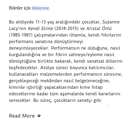
Biletler için
tıklayınız
.
Bu atölyede 11-13 yaş aralığındaki çocuklar, Suzanne
Lacy’nin
Kendi Elinle
(2014-2015) ve
Kristal Örtü
(1985-1987) çalışmalarından ilhamla, kendi fikirlerini
performans sanatına dönüştürmeyi
deneyimleyecekler. Performansın ne olduğuna, nasıl
kurgulandığına ve bir fikrin sahneye/eyleme nasıl
dönüştüğüne birlikte bakarak, kendi sanatsal dillerini
keşfedecekler. Atölye süreci boyunca katılımcılar;
kullanacakları malzemelerden performansın süresine,
gerçekleşeceği mekândan nasıl belgeleneceğine,
kiminle işbirliği yapacaklarından kime hitap
edeceklerine kadar tüm aşamalarda kendi kararlarını
verecekler. Bu süreç, çocukların sanatçı gibi
düşünmelerine ve üretim sürecinin sorumluluğunu
üstlenmelerine alan açacak. Atölyenin sonunda ise
Read More
her katılımcı, tasarladığı performansın bir taslağını
oluşturacak ve üretimini görünür kılmak için kendi el