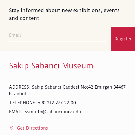
Stay informed about new exhibitions, events
and content.
Register
Sakıp Sabancı Museum
Sakıp Sabancı Caddesi No:42 Emirgan 34467
ADDRESS
:
İstanbul
+90 212 277 22 00
TELEPHONE
:
ssminfo@sabanciuniv.edu
EMAIL
:
Get Directions