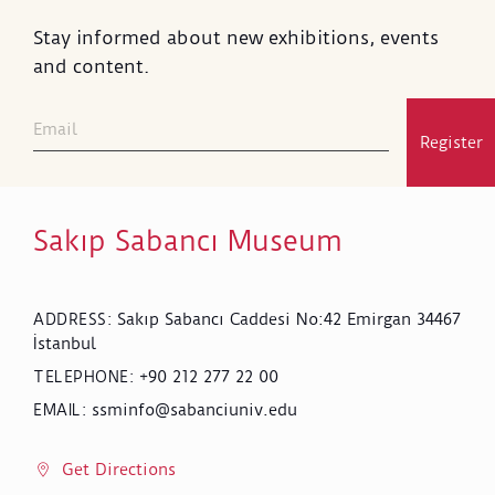
Stay informed about new exhibitions, events
and content.
Register
Sakıp Sabancı Museum
Sakıp Sabancı Caddesi No:42 Emirgan 34467
ADDRESS
:
İstanbul
+90 212 277 22 00
TELEPHONE
:
ssminfo@sabanciuniv.edu
EMAIL
:
Get Directions