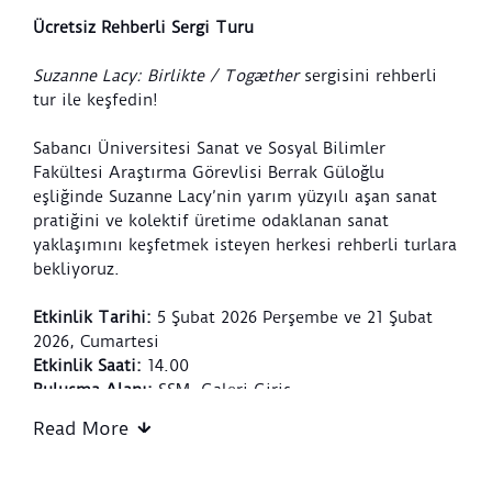
Ücretsiz Rehberli Sergi Turu
Suzanne Lacy: Birlikte / Togæther
sergisini rehberli
tur ile keşfedin!
Sabancı Üniversitesi Sanat ve Sosyal Bilimler
Fakültesi Araştırma Görevlisi Berrak Güloğlu
eşliğinde Suzanne Lacy’nin yarım yüzyılı aşan sanat
pratiğini ve kolektif üretime odaklanan sanat
yaklaşımını keşfetmek isteyen herkesi rehberli turlara
bekliyoruz.
Etkinlik Tarihi:
5 Şubat 2026 Perşembe ve 21 Şubat
2026, Cumartesi
Etkinlik Saati:
14.00
Buluşma Alanı:
SSM, Galeri Giriş
Read More
*Etkinlik yaklaşık 45 dakika sürecektir.
Gişeden müze giriş bileti almanız yeterlidir; kayıt
gerekli değildir.