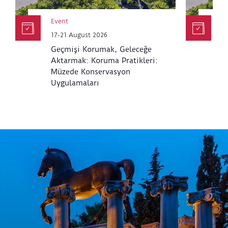
Event
E
17-21 August 2026
6
Geçmişi Korumak, Geleceğe
K
Aktarmak: Koruma Pratikleri:
M
Müzede Konservasyon
Uygulamaları