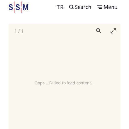
TR
Search
Menu
1
/
1
Oops... Failed to load content...