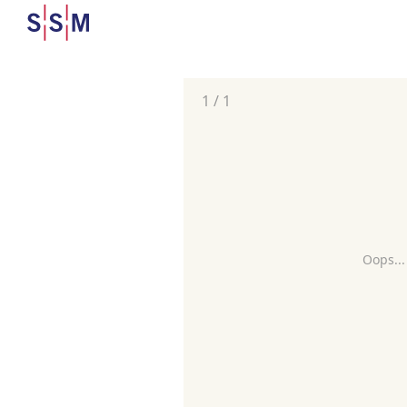
1
/
1
Oops...