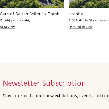
Osman
olan 
Gate of Sultan Selim II’s Tomb
İstanbul
Batı’
tekni
t Dağ (1875-1944)
Hoca Ali Rıza (1858-19
türü 
led Review
Detailed Review
dayan
Hüse
Kole
Natür
öneml
Sanat
ressa
resim
nitek
Newsletter Subscription
köşes
görül
Stay informed about new exhibitions, events and con