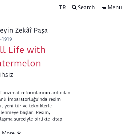
TR
Search
Menu
eyin Zekâî Paşa
-1919
ill Life with
termelon
ihsiz
Tanzimat reformlarının ardından
nlı İmparatorluğu’nda resim
ı, yeni tür ve tekniklerle
mlenmeye başlar. Resim,
ılaşma süreciyle birlikte kitap
larından ve duvarlardan giderek
aşarak yerini tuval üzerinde
d More