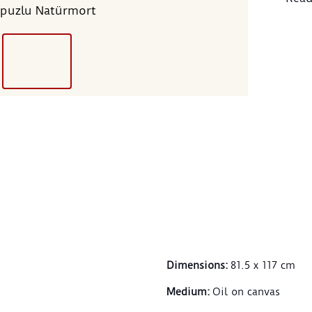
puzlu Natürmort
manza
konul
asker
öneml
tekni
çeken
Zekâî
Hüsey
Natür
çıkan
Komp
üzeri
karp
salkı
porta
gelir
Dimensions
:
81.5 x 117 cm
motif
motif
Medium
:
Oil on canvas
seram