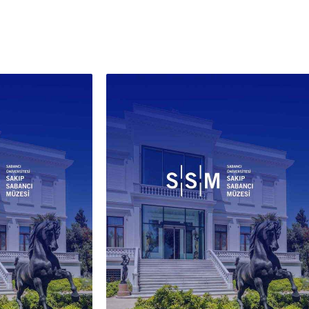
ı örnekleri anımsatmakla birlikte
z, ayva, portakal, leylak ve lale
yerel öğeleri ön plana çıkartarak,
 bir doğa deneyimini yansıtırlar.
blo, Batılı natürmort geleneğinin
 ve mekan duygusunu Osmanlı
lik yaşamına ait unsurlarla
ştiren özgün bir yaklaşımı yansıtır.
z, ayva, nar gibi meyveler;
li halı ve geleneksel vazo gibi
ler, hem Osmanlı estetik
ışını hem de yerli izleyiciye
ık gelen bir kültürel atmosferi
ştırır. Hüseyin Zekâî Paşa, bu yerel
ri Batı’dan aktarılan resim
kleriyle yorumlar. Ön plandaki
ler doğrudan aydınlatılmış, arka
ise kademeli olarak
aştırılarak kompozisyonda
lik etkisi sağlanmıştır.