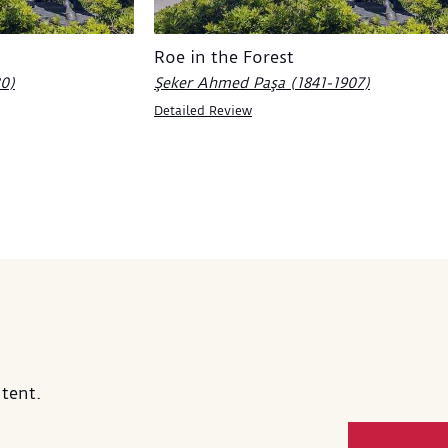
lı geleneksel sanatlarında yaygın
meyve ve çiçek konularının
Roe in the Forest
nın mekan ve ışıklandırma
kleriyle vurgulanması, yeni bir
30)
Şeker Ahmed Paşa (1841-1907)
anlaşılabilecek sembollere
Detailed Review
dıran bir bakış açısı sunar.
yin Zekâî Paşa’nın SSM Resim
ksiyonu’nda bulunan “Karpuzlu
mort” isimli tablosu, bu türün
i bir örneğini teşkil eder.
çı, saray için çalışan diğer
mlar gibi sultana sunduğu
lerini “kulları” diye imzalamıştır,
im bu tablonun da sol alt
inde “Zekâî kulları” imzası
ebilir.
tent.