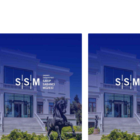
Batıl
karpu
gibi 
özgün
Bu ta
ışık
günde
birle
Karpu
desen
nesne
anlay
tanıd
çağrı
ögele
tekni
meyve
plan 
koyul
derin