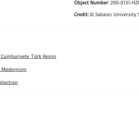
Masan
Object Number
:
200-0131-HZ
kulla
Credit
:
© Sabancı University
sahne
natür
bu şe
çağrı
kenar
canlı
n Cumhuriyete Türk Resmi
düzen
karpu
of Modernism
kazan
llection
Süle
Hüsey
reali
tekn
ağırl
türle
Paşa’
rastl