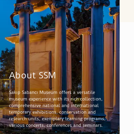
About SSM
Sakıp Sabancı Museum offers a versatile
museum experience with its rich collection,
comprehensive national and international
temporary exhibitions, conservation and
research units, exemplary learning programs,
various concerts, conferences and seminars.