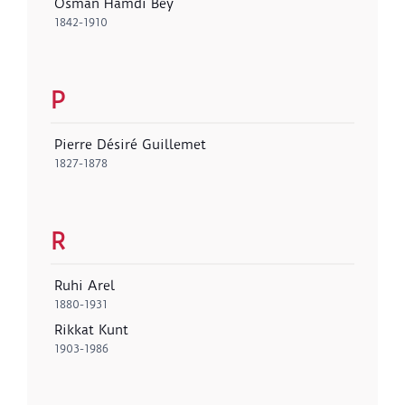
Osman Hamdi Bey
1842-1910
P
Pierre Désiré Guillemet
1827-1878
R
Ruhi Arel
1880-1931
Rikkat Kunt
1903-1986