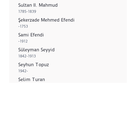
Sultan II. Mahmud
1785-1839
Şekerzade Mehmed Efendi
-1753
Sami Efendi
-1912
Süleyman Seyyid
1842-1913
Seyhun Topuz
1942-
Selim Turan
1915-1994
Z
Zeki Faik İzer
1905-1988