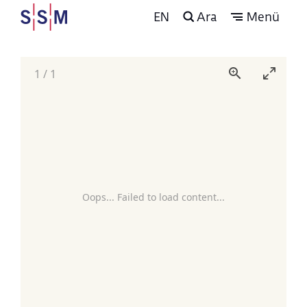
EN
Ara
Menü
1
/
1
Oops... Failed to load content...