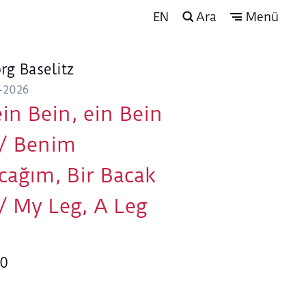
EN
Ara
Menü
rg Baselitz
-2026
in Bein, ein Bein
 / Benim
cağım, Bir Bacak
 / My Leg, A Leg
0