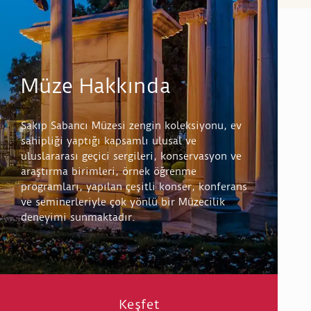
Müze Hakkında
Sakıp Sabancı Müzesi zengin koleksiyonu, ev
sahipliği yaptığı kapsamlı ulusal ve
uluslararası geçici sergileri, konservasyon ve
araştırma birimleri, örnek öğrenme
programları, yapılan çeşitli konser, konferans
ve seminerleriyle çok yönlü bir Müzecilik
deneyimi sunmaktadır.
Keşfet