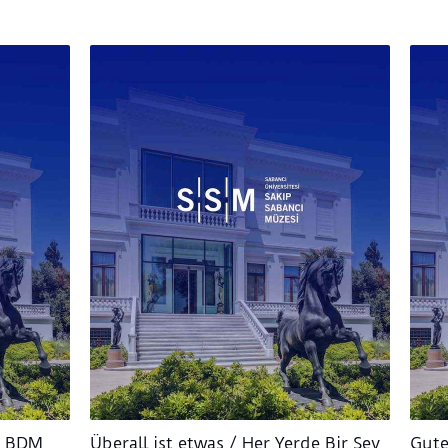
/ BDM
Überall ist etwas / Her Yerde Bir Şey
Gute