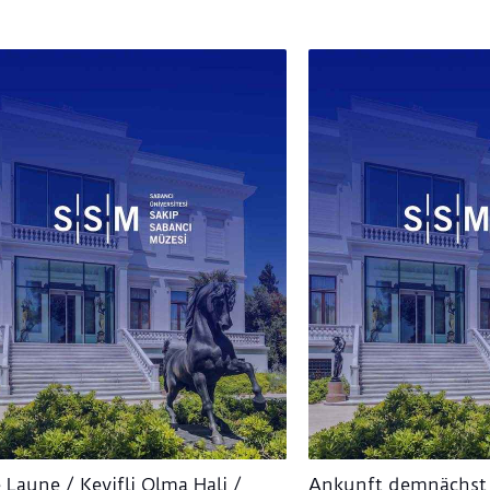
 Laune / Keyifli Olma Hali /
Ankunft demnächst 