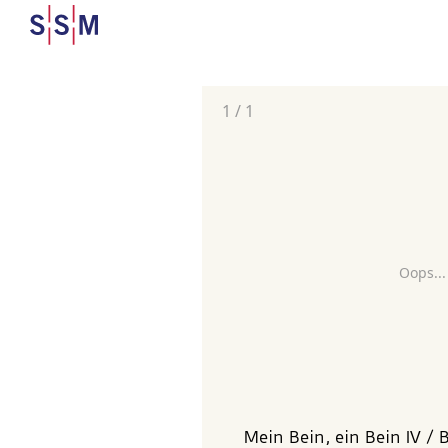
1
/
1
Oops...
Mein Bein, ein Bein IV / 