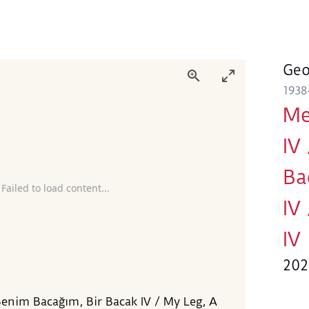
Geo
1938
Me
IV
Ba
 Failed to load content...
IV
IV
202
Benim Bacağım, Bir Bacak IV / My Leg, A