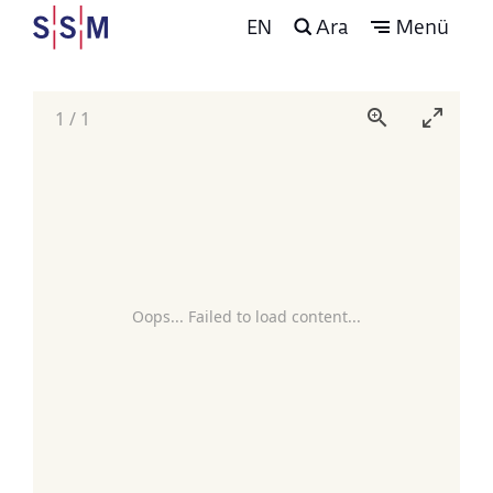
EN
Ara
Menü
1
/
1
Oops... Failed to load content...