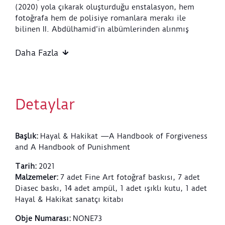
(2020) yola çıkarak oluşturduğu enstalasyon, hem
fotoğrafa hem de polisiye romanlara merakı ile
bilinen II. Abdülhamid’in albümlerinden alınmış
mahkûm fotoğraflarını içerir. Tahta çıkışının 25.
yılında af ilan etmeyi planlayan padişah, bir polisiye
Daha Fazla
romanda okuduğu ve bilimsellikten uzak bir tevatür
olduğu kolayca anlaşılabilecek “başparmağın ilk
boğumu işaret parmağının ilk boğumundan daha
uzunsa cani, katil olmaya meyilli olur” bilgisiyle,
Detaylar
cinayet mahkûmlarının elleri görünecek şekilde
fotoğraflarının çekilmesini emretmiştir.
Enstalasyonun ilk duvarında (Hayal) affedilmeyi
Başlık
:
Hayal & Hakikat —A Handbook of Forgiveness
bekleyen mahkûmların ellerinin, ikinci duvarda ise
and A Handbook of Punishment
(Hakikat), müebbet ceza almış, bu af ile ilgisi
olmayan prangalı mahkûmların fotoğrafları yer
Tarih
:
2021
almaktadır. Sanatçı, mahkûmların kafalarını -sanki
Malzemeler
:
7 adet Fine Art fotoğraf baskısı, 7 adet
giyotinle kesilmişçesine- kadraj dışında bırakarak,
Diasec baskı, 14 adet ampül, 1 adet ışıklı kutu, 1 adet
onları kayıtlara yeniden birer suçlu olarak geçirmek
Hayal & Hakikat sanatçı kitabı
yerine kurtarmayı, affetmeyi ve onlara hayatta ikinci
bir şans vermeyi amaçlar. Öte yandan baskıcı
Obje Numarası
:
NONE73