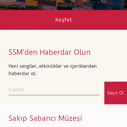
Keşfet
SSM’den Haberdar Olun
Yeni sergiler, etkinlikler ve içeriklerden
haberdar ol.
Kayıt Ol
Sakıp Sabancı Müzesi