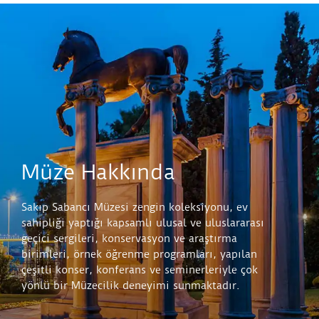
Müze Hakkında
Sakıp Sabancı Müzesi zengin koleksiyonu, ev
sahipliği yaptığı kapsamlı ulusal ve uluslararası
geçici sergileri, konservasyon ve araştırma
birimleri, örnek öğrenme programları, yapılan
çeşitli konser, konferans ve seminerleriyle çok
yönlü bir Müzecilik deneyimi sunmaktadır.