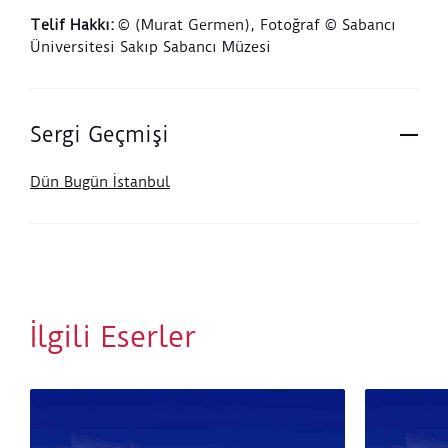
uygulamaların ve keyfi tutuklamaların yaşandığı
Telif Hakkı
:
© (Murat Germen), Fotoğraf © Sabancı
geçmiş ve bugün arasında bir köprü kurarak ceza ve af
Üniversitesi Sakıp Sabancı Müzesi
kavramları üzerine hem kişisel hem de toplumsal
düzeyde sorular sormayı hedefler.
Sergi Geçmişi
Dün Bugün İstanbul
İlgili Eserler