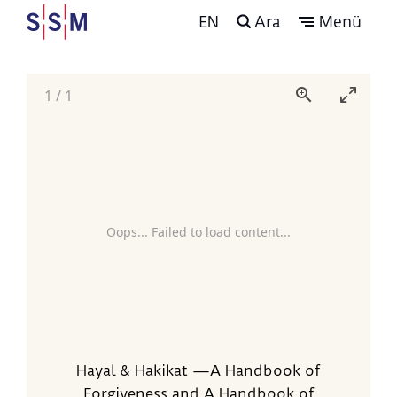
EN
Ara
Menü
1
/
1
Oops... Failed to load content...
Hayal & Hakikat —A Handbook of
Forgiveness and A Handbook of