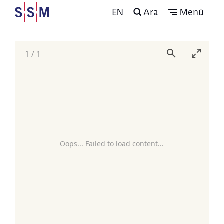
EN
Ara
Menü
1
/
1
Oops... Failed to load content...