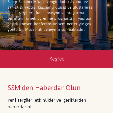
Sakıp Sabancı Müzesi zengin koleksiyonu, ev
sahipliği yaptığı kapsamlı ulusal ve uluslararası
geçici sergileri, konservasyon ve araştırma
birimleri, örnek öğrenme programları, yapılan
çeşitli konser, konferans ve seminerleriyle çok
yönlü bir Müzecilik deneyimi sunmaktadır.
Keşfet
SSM’den Haberdar Olun
Yeni sergiler, etkinlikler ve içeriklerden
haberdar ol.