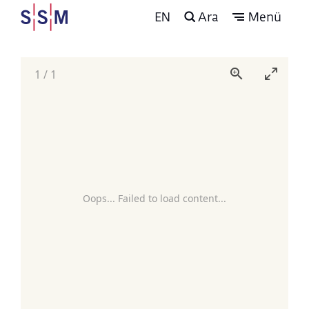
EN
Ara
Menü
1
/
1
Oops... Failed to load content...