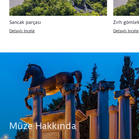
Sancak parçası
Zırh gömle
Detaylı İncele
Detaylı İncele
Müze Hakkında