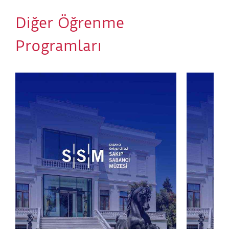
kompozisyona dönüşecek; atölye sonunda hem
Diğer Öğrenme
talimat kartları hem de ortak çalışma sergilenecek.
Böylece çizgi, yalnızca bakılan bir form olmaktan
Programları
çıkarak katılım ve deneyim yoluyla yeniden üretilen
yaşayan bir ifade alanına dönüşecek.
Yaş Grubu:
8 – 10 yaş
Etkinlik Başlangıç Noktası:
Sera Atölye
Etkinlik Bitiş Noktası:
Sera Atölye
Etkinlik Süresi:
90 dakika
Tasarlayan ve Uygulayan:
SSM Öğrenme Ekibi –
Fatma Coşkuner
Atölye Kuralları:
Kayıt işleminin tamamlanması için QR kodlu biletin,
satın alma sırasında belirtilen e-posta adresine
ulaşmış olması gerekmektedir. QR kod e-postası
tarafınıza ulaşmadıysa kayıt tamamlanmamış sayılır.
Lütfen e-posta kutunuzu kontrol ediniz.
Belirtilen etkinlik saati, atölyenin başlama saatidir.