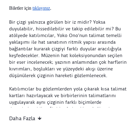
Biletler için 
tıklayınız
.
Bir çizgi yalnızca görülen bir iz midir? Yoksa
duyulabilir, hissedilebilir ve takip edilebilir mi? Bu
atölyede katılımcılar, Yoko Ono’nun talimat temelli
yaklaşımı ile hat sanatının ritmik yapısı arasında
bağlantılar kurarak çizgiyi farklı duyular aracılığıyla
keşfedecekler. Müzenin hat koleksiyonundan seçilen
bir eser incelenecek; yazının anlamından çok harflerin
kıvrımları, boşlukları ve yüzeydeki akışı üzerine
düşünülerek çizginin hareketi gözlemlenecek.
Katılımcılar bu gözlemlerden yola çıkarak kısa talimat
kartları hazırlayacak ve birbirlerinin talimatlarını
uygulayarak aynı çizginin farklı biçimlerde
deneyimlenebileceğini keşfedecekler. Atölyenin
uygulama bölümünde ise büyük bir ortak yüzey
Daha Fazla
üzerinde gerçekleştirilecek çizgi çalışmalarıyla nefes,
hareket ve tekrar arasındaki ilişki araştırılacak.
Bireysel izler zamanla bir araya gelerek kolektif bir