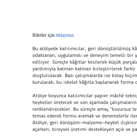
Biletler için
tıklayınız.
Bu atölyede katılımcılar, geri dönüştürülmüş kâ
odaklanan, uygulamalı ve deneyim temelli bir y
ediliyor. Süreçte kâğıtlar kesilerek küçük parçal
yardımıyla katman katman birleştirilerek farklı
oluşturulacak. Bazı çalışmalarda ise kolay biçiml
kurulacak; bu iskelet kâğıtla kaplanarak forma 
Atölye boyunca katılımcılar papier mâché tekniğ
heykeller üretecek ve son aşamada çalışmaların
renklendirecekler. Bu süreçte amaç “kusursuz t
temas ederek formu aramak ve denemelerle ile
Atölye, geri dönüşüm–malzeme–heykel ilişkisin
açarken, bireysel üretimi destekleyen açık ve p