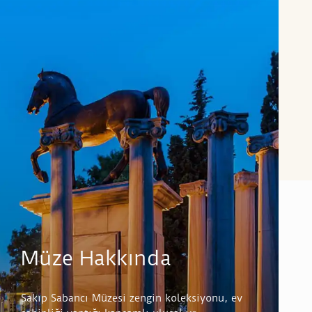
Müze Hakkında
Sakıp Sabancı Müzesi zengin koleksiyonu, ev