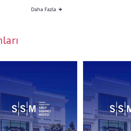
Daha Fazla
Yaş Grubu:
Yetişkin
Etkinlik Başlangıç Noktası:
Sera Atölye
Etkinlik Bitiş Noktası:
Sera Atölye
Etkinlik Süresi:
4 saat
ları
Tasarlayan ve Uygulayan:
Murat Yıldız
Atölye Kuralları:
Belirtilen etkinlik saati, atölyenin başlama saat
Organizasyon kaynaklı olmayan sebepler için ücr
yapılmaz.
Kapıda bilet satışı olmayacaktır.
Atölye malzemelerini SSM sağlar.
Rahat kıyafetler giyilmesi önerilir.
Organizasyon, öngörülmeyen ve kaçınılmaz ned
türlü değişiklik yapma hakkını saklı tutar.
Etkinliklerde fotoğraf/video çekimi yalnızca bilg
katılımcılar için yapılır. Rıza vermeyenlerin gö
kişiler kadraj dışında tutulur veya yüzleri ayır
yapılır. Görseller yalnızca müzenin tanıtım ve ar