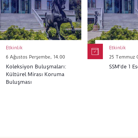
üçüncü taraflarla veya yapay zekâ tabanlı platf
Etkinlik
Etkinlik
6 Ağustos Perşembe, 14.00
25 Temmuz C
Koleksiyon Buluşmaları:
SSM'de 1 Es
Kültürel Mirası Koruma
Buluşması