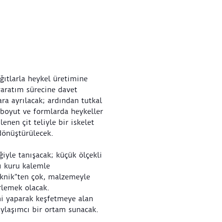
ğıtlarla heykel üretimine
aratım sürecine davet
ara ayrılacak; ardından tutkal
 boyut ve formlarda heykeller
enen çit teliyle bir iskelet
dönüştürülecek.
iyle tanışacak; küçük ölçekli
ı kuru kalemle
eknik”ten çok, malzemeyle
rlemek olacak.
i yaparak keşfetmeye alan
aylaşımcı bir ortam sunacak.