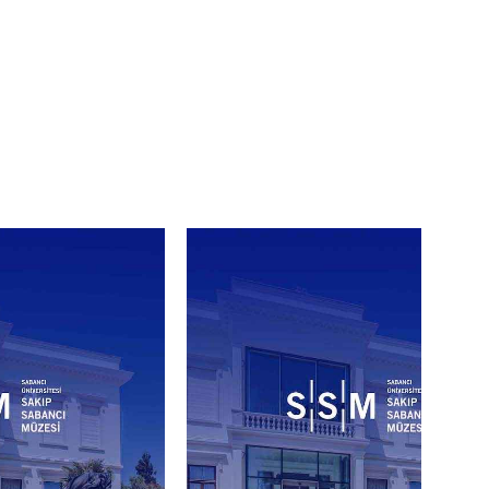
idir.
et iadesi veya değişiklik
enlerden ötürü programda her
ilendirilmiş açık rıza veren
rüntüleri kullanılmaz; bu
t edilemeyecek şekilde çekim
şiv amaçları için saklanır;