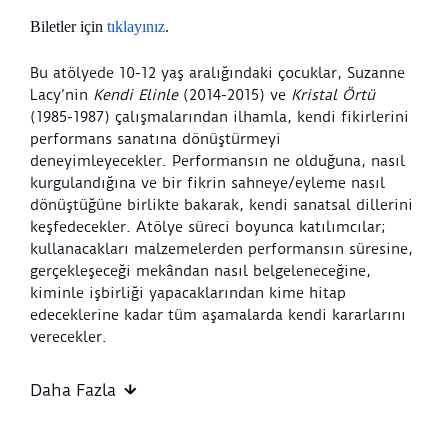
Biletler için
tıklayınız
.
Bu atölyede 10-12 yaş aralığındaki çocuklar, Suzanne
Lacy’nin
Kendi Elinle
(2014-2015) ve
Kristal Örtü
(1985-1987) çalışmalarından ilhamla, kendi fikirlerini
performans sanatına dönüştürmeyi
deneyimleyecekler. Performansın ne olduğuna, nasıl
kurgulandığına ve bir fikrin sahneye/eyleme nasıl
dönüştüğüne birlikte bakarak, kendi sanatsal dillerini
keşfedecekler. Atölye süreci boyunca katılımcılar;
kullanacakları malzemelerden performansın süresine,
gerçekleşeceği mekândan nasıl belgeleneceğine,
kiminle işbirliği yapacaklarından kime hitap
edeceklerine kadar tüm aşamalarda kendi kararlarını
verecekler.
Yaş Grubu:
10-12 yaş
Daha Fazla
Etkinlik Başlangıç Noktası:
Sera Atölye
Etkinlik Bitiş Noktası:
Sera Atölye
Etkinlik Süresi:
120 dakika