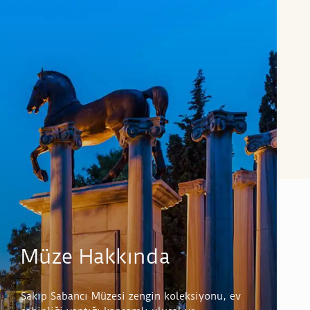
Müze Hakkında
Sakıp Sabancı Müzesi zengin koleksiyonu, ev