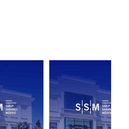
idir.
yetişkinin eşlik etmesi
et iadesi veya değişiklik
enlerden ötürü programda her
imlerinin tanıtım
asyonuna ait olup katılımcı,
bul etmektedir.