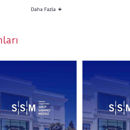
Etkinlik Bitiş Noktası: Sera Atölye
Etkinlik Süresi: 60 dakika
Daha Fazla
Tasarlayan ve Uygulayan: Atölye Pikolo
Atölye Kuralları:
Belirtilen etkinlik saati, atölyenin başlama saat
ları
Atölye bileti 1 çocuk ve 1 yetişkini kapsar. Bir 
zorunludur.
Organizasyon kaynaklı olmayan sebepler için ücr
yapılmaz.
Kapıda bilet satışı olmayacaktır.
Atölye malzemelerini SSM sağlar.
Rahat kıyafetler giyilmesi önerilir.
Organizasyon, öngörülmeyen ve kaçınılmaz ned
türlü değişiklik yapma hakkını saklı tutar.
Etkinliğe katılan kişilerin fotoğraf ve video çek
materyallerinde kullanım hakkı etkinlik organiz
etkinliğe katılarak bu hakkın kullanılmasını ka