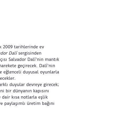
k 2009 tarihlerinde ev
ador Dalí
sergisinden
çısı Salvador Dalí’nin mantık
harekete geçirecek. Dalí’nin
ve eğlenceli duyusal oyunlarla
decekler.
klı duyular devreye girecek;
ni bir dünyanın kapısını
 dair kısa notlarla eşlik
 ve paylaşımlı üretim bağını