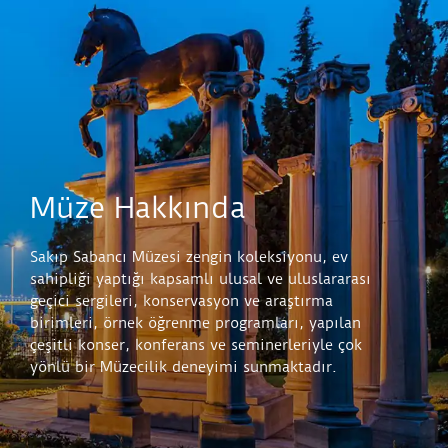
Müze Hakkında
Sakıp Sabancı Müzesi zengin koleksiyonu, ev
sahipliği yaptığı kapsamlı ulusal ve uluslararası
geçici sergileri, konservasyon ve araştırma
birimleri, örnek öğrenme programları, yapılan
çeşitli konser, konferans ve seminerleriyle çok
yönlü bir Müzecilik deneyimi sunmaktadır.