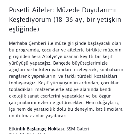
Pusetli Aileler: Müzede Duyularımı
Keşfediyorum (18⎼36 ay, bir yetişkin
eşliğinde)
Merhaba Çemberi ile müze girişinde başlayacak olan
bu programda, çocuklar ve ailelerle birlikte müzenin
girişinden Sera Atölye'ye uzanan keyifli bir keşif
yürüyüşü yapacağız. Bahçede büyüteçlerimizle
ağaçları ve bitkileri yakından inceleyecek, sonbaharın
rengârenk yapraklarını ve farklı türdeki kozalakları
toplayacağız. Keşif yürüyüşünün ardından, çocuklar
topladıkları malzemelerle atölye alanında kendi
ekolojik sanat eserlerini yapacaklar ve bu özgün
çalışmalarını evlerine götürecekler. Hem doğayla iç
içe hem de yaratıcılık dolu bu deneyim, katılımcılara
unutulmaz anlar yaşatacak.
Etkinlik Ba
ş
lang
ı
ç Noktas
ı
:
SSM Galeri