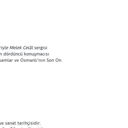
iyle Melek Celâl
sergisi
nin dördüncü konuşmacısı
samlar ve Osmanlı'nın Son On
e sanat tarihçisidir.