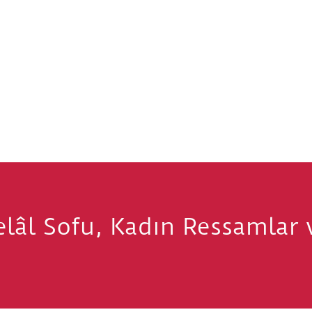
e Osmanlı'nın Son On