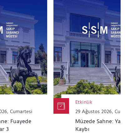
Etkinlik
026, Cumartesi
29 Ağustos 2026, Cumartesi
ne: Fuayede
Müzede Sahne: Yakın Za
ar 3
Kaybı