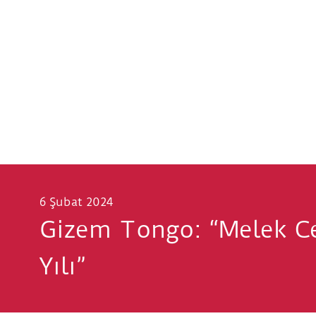
6 Şubat 2024
Gizem Tongo: “Melek Celâl Sofu, Kadın Ressamlar v
Yılı”