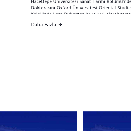
Hacettepe Üniversitesi Sanat Tarihi Bölümü’nde
Doktorasını Oxford Üniversitesi Oriental Studi
Koleji’nde Lord Dulverton bursiyeri olarak tam
Oxford Üniversitesi’nde daha sonra da British I
Daha Fazla
sonrası araştırmacı olarak çalışmıştır. Araştırm
British Society for Middle Eastern Studies, Bara
the Orient-Institut Istanbul, Hrant Dink Vakfı v
of the Historial de la Grande Guerre gibi kurulu
desteklenmiştir. Çeşitli makaleleri akademik de
yer almış, yakın zamanda Daniel-Joseph MacArt
hazırladığı
Mütareke Dönemi İstanbul’u Kaynakç
yayımlanmıştır. Akademik çalışmaları dışında s
Tongo, 2019 yılında Salt Galata’da açılan
Mihri:
Ressamı
adlı serginin küratörlerinden biri olm
Araştırmaları Enstitüsü’nde açılan
Meşgul Şehir:
Gündelik Hayat
, 1918⁠–⁠1923 adlı sergiyi Daniel
birlikte hazırlamıştır. Hacettepe Üniversitesi’
Üniversitesi, Orta Doğu Teknik Üniversitesi ve 
gibi kuruluşlarda dersler veren Tongo, aynı zam
Ankara’nın onursal üyelerinden biridir.