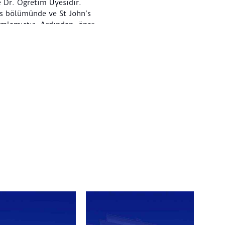
 Dr. Öğretim Üyesidir.
es bölümünde ve St John’s
amlamıştır. Ardından, önce
nstitute at Ankara’da doktora
aları, Oxford Üniversitesi,
kat Trust, Gulbenkian Vakfı,
e Fransa’daki Research Centre
şlar tarafından
rgilerde ve derleme kitaplarda
hur-Seal ile beraber
ası
adlı bir kitap
ergilerde de görev alan
 Modern Zamanların Göçebe
uş ve yakın zamanda İstanbul
 İşgal İstanbul'unda Siyaset ve
-Joseph MacArthur-Seal ile
ne geçmeden önce Oxford
Victoria and Albert Müzesi
anda British Institute at