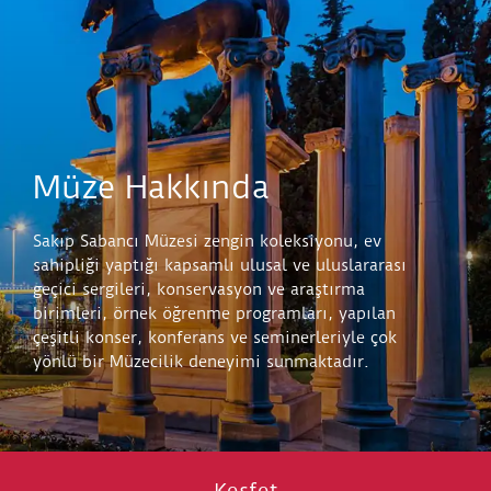
Müze Hakkında
Sakıp Sabancı Müzesi zengin koleksiyonu, ev
sahipliği yaptığı kapsamlı ulusal ve uluslararası
geçici sergileri, konservasyon ve araştırma
birimleri, örnek öğrenme programları, yapılan
çeşitli konser, konferans ve seminerleriyle çok
yönlü bir Müzecilik deneyimi sunmaktadır.
Keşfet