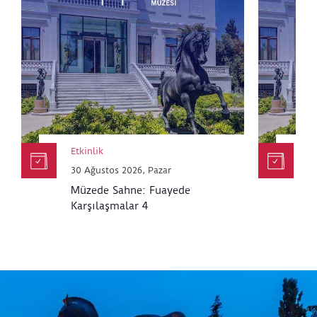
Etkinlik
Et
30 Ağustos 2026, Pazar
30
Müzede Sahne: Fuayede
M
Karşılaşmalar 4
K