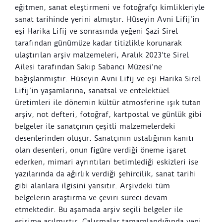
eğitmen, sanat eleştirmeni ve fotoğrafçı kimlikleriyle
sanat tarihinde yerini almıştır. Hüseyin Avni Lifij’in
eşi Harika Lifij ve sonrasında yeğeni Şazi Sirel
tarafından günümüze kadar titizlikle korunarak
ulaştırılan arşiv malzemeleri, Aralık 2023’te Sirel
Ailesi tarafından Sakıp Sabancı Müzesi’ne
bağışlanmıştır. Hüseyin Avni Lifij ve eşi Harika Sirel
Lifij’in yaşamlarına, sanatsal ve entelektüel
üretimleri ile dönemin kültür atmosferine ışık tutan
arşiv, not defteri, fotoğraf, kartpostal ve günlük gibi
belgeler ile sanatçının çeşitli malzemelerdeki
desenlerinden oluşur. Sanatçının ustalığının kanıtı
olan desenleri, onun figüre verdiği öneme işaret
ederken, mimari ayrıntıları betimlediği eskizleri ise
yazılarında da ağırlık verdiği şehircilik, sanat tarihi
gibi alanlara ilgisini yansıtır. Arşivdeki tüm
belgelerin araştırma ve çeviri süreci devam
etmektedir. Bu aşamada arşiv seçili belgeler ile
erişime açılmıştır. Çalışmalar tamamlandığında yeni