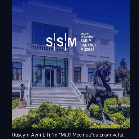
Hüseyin Avni Lifij’in "Millî Mecmua"da çıkan vefat