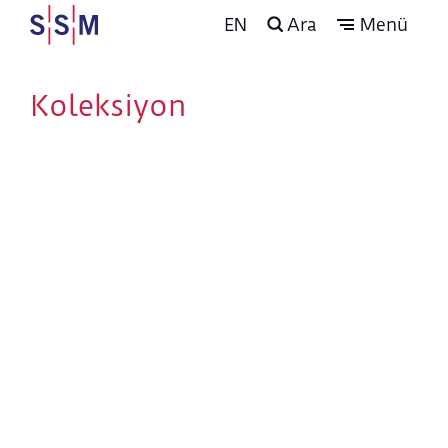
EN
Ara
Menü
Koleksiyon
Hüseyin Avni Lifij
Arşivi