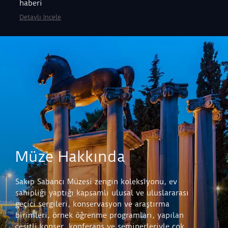
haberi
Detaylı İncele
Müze Hakkında
Sakıp Sabancı Müzesi zengin koleksiyonu, ev
sahipliği yaptığı kapsamlı ulusal ve uluslararası
geçici sergileri, konservasyon ve araştırma
birimleri, örnek öğrenme programları, yapılan
çeşitli konser, konferans ve seminerleriyle çok