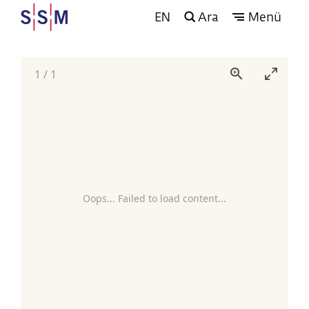
EN
Ara
Menü
1
/
1
Oops... Failed to load content...