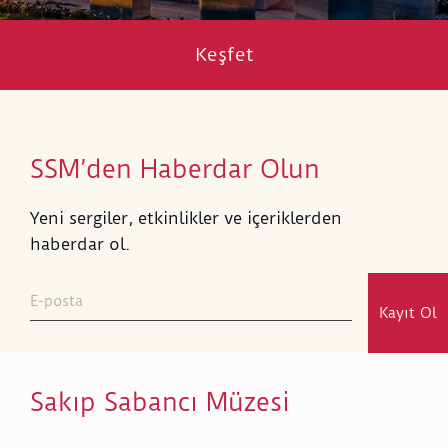
Keşfet
SSM’den Haberdar Olun
Yeni sergiler, etkinlikler ve içeriklerden
haberdar ol.
Kayıt Ol
Sakıp Sabancı Müzesi