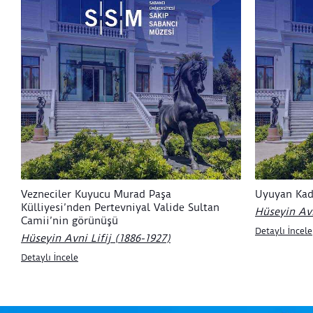
Vezneciler Kuyucu Murad Paşa
Uyuyan Kad
Külliyesi’nden Pertevniyal Valide Sultan
Hüseyin Avn
Camii’nin görünüşü
Detaylı İncele
Hüseyin Avni Lifij (1886-1927)
Detaylı İncele