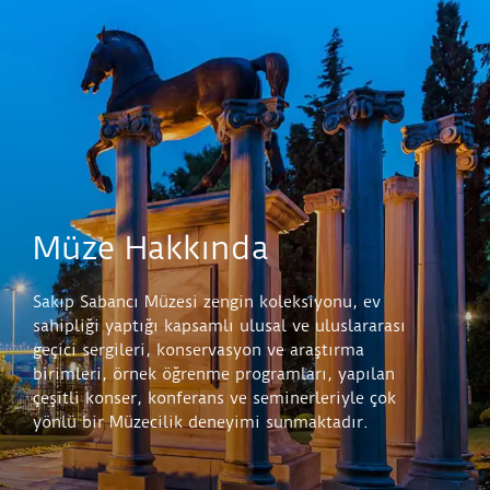
Müze Hakkında
Sakıp Sabancı Müzesi zengin koleksiyonu, ev
sahipliği yaptığı kapsamlı ulusal ve uluslararası
geçici sergileri, konservasyon ve araştırma
birimleri, örnek öğrenme programları, yapılan
çeşitli konser, konferans ve seminerleriyle çok
yönlü bir Müzecilik deneyimi sunmaktadır.