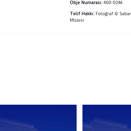
Obje Numarası
:
400-0246
Telif Hakkı
:
Fotoğraf © Saban
Müzesi