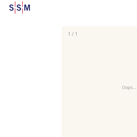
1
/
1
Oops...