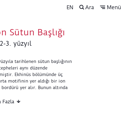
EN
Ara
Menü
on Sütun Başlığı
2-3. yüzyıl
yüzyıla tarihlenen sütun başlığının
cepheleri aynı düzende
miştir. Ekhinüs bölümünde üç
ta motifinin yer aldığı bir ion
bordürü yer alır. Bunun altında
airesel hatlardan oluşan bitki
i ve bezemesiz bir bant bulunur.
 Fazla
k levhası iki bölümlüdür. Volütler
em derin hem de geniş kanallıdır.