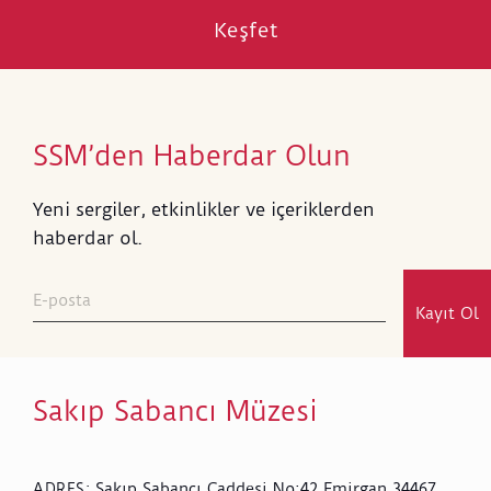
kavuşturur.
Keşfet
SSM’den Haberdar Olun
Yeni sergiler, etkinlikler ve içeriklerden
haberdar ol.
Kayıt Ol
Sakıp Sabancı Müzesi
Sakıp Sabancı Caddesi No:42 Emirgan 34467
ADRES
: