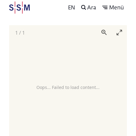
EN
Ara
Menü
1
/
1
Oops... Failed to load content...