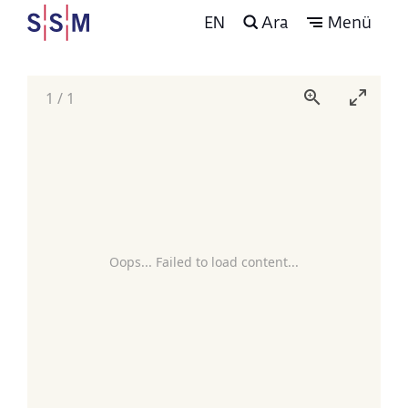
EN
Ara
Menü
1
/
1
Oops... Failed to load content...