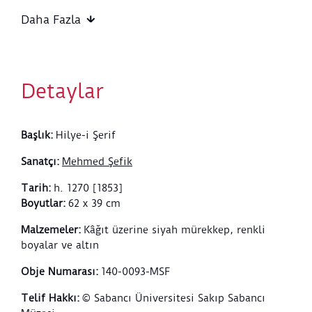
dikdörtgen bölüme üç satır nesih hatla yazılmıştır.
Dört halifenin ismi göbeğin köşelerinde yer alır.
Daha Fazla
Etrafı çiçek ve yapraklarla çevrelenmiş oval
biçimlerden üsttekinde muhakkak hatla besmele,
alttakinde “Biz seni ancak cihana rahmet olmak üzere
gönderdik” ayeti (Enbiya: 107) sülüs hatla yazılıdır.
Detaylar
Bu metinlerin arasında kalan alanlar beyaz zemine
pembe gül buketleriyle süslenmiştir. Yeşil zemine
altınlı rozetler ve buketlerle bezenmiş enli bir pervaz
Başlık
:
Hilye-i Şerif
hilyeyi çevreler.
Sanatçı
:
Mehmed Şefik
Tarih
:
h. 1270 [1853]
Boyutlar
:
62 x 39 cm
Malzemeler
:
Kâğıt üzerine siyah mürekkep, renkli
boyalar ve altın
Obje Numarası
:
140-0093-MSF
Telif Hakkı
:
© Sabancı Üniversitesi Sakıp Sabancı