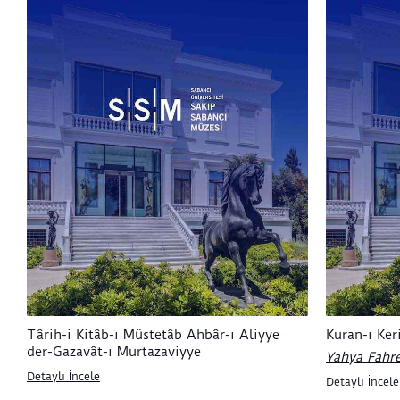
Târih-i Kitâb-ı Müstetâb Ahbâr-ı Aliyye
Kuran-ı Ke
der-Gazavât-ı Murtazaviyye
Yahya Fahre
Detaylı İncele
Detaylı İncele