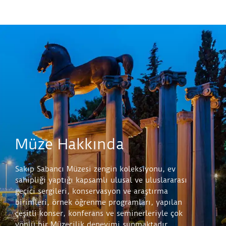
Müze Hakkında
Sakıp Sabancı Müzesi zengin koleksiyonu, ev
sahipliği yaptığı kapsamlı ulusal ve uluslararası
geçici sergileri, konservasyon ve araştırma
birimleri, örnek öğrenme programları, yapılan
çeşitli konser, konferans ve seminerleriyle çok
yönlü bir Müzecilik deneyimi sunmaktadır.