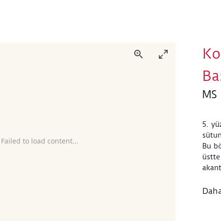
Ko
Ba
MS 
5. yü
sütun
 Failed to load content...
Bu bö
üstte
akant
Yapra
formd
Daha
motif
denk 