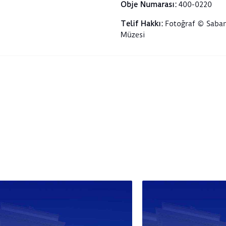
Obje Numarası
:
400-0220
Telif Hakkı
:
Fotoğraf © Saban
Müzesi