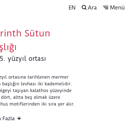
EN
Ara
Menü
rinth Sütun
şlığı
5. yüzyıl ortası
zyıl ortasına tarihlenen mermer
 başlığın levhası iki kademelidir.
lgeyi taşıyan kalathos yüzeyinde
 dört, altta beş olmak üzere
hus motiflerinden iki sıra yer alır.
klar geniş, uçları ise sivri
adır. Üst sıradaki akanthus
 Fazla
leri başlık levhasının köşelerine
gelecek şekilde yerleştirilmiştir.