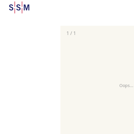
1
/
1
Oops...