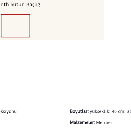
Alt s
inth Sütun Başlığı
bükül
yapra
taşıy
helik
bezem
Kariy
sütun
biçim
eksiyonu
Boyutlar
:
yükseklik: 46 cm; a
Malzemeler
:
Mermer