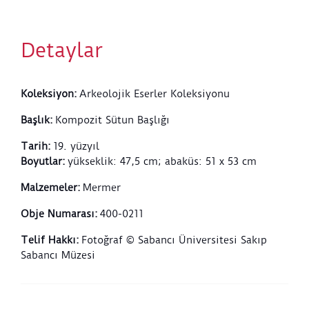
bulunur. Başlığın bir bölümünde Abaküs çiçeği ve
akanthus motiflerinde farklılıklar görülür ve bu
bölümde annulet formu devam etmez. Bu
Detaylar
unsurlardan hareketle başlığın aslında 4-5. yüzyıllara
ait olduğu ve geç dönemde yeniden işlenmeye
başladığı düşünülebilir.
Koleksiyon
:
Arkeolojik Eserler Koleksiyonu
Başlık
:
Kompozit Sütun Başlığı
Tarih
:
19. yüzyıl
Boyutlar
:
yükseklik: 47,5 cm; abaküs: 51 x 53 cm
Malzemeler
:
Mermer
Obje Numarası
:
400-0211
Telif Hakkı
:
Fotoğraf © Sabancı Üniversitesi Sakıp
Sabancı Müzesi