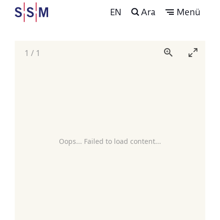
EN
Ara
Menü
1
/
1
Oops... Failed to load content...