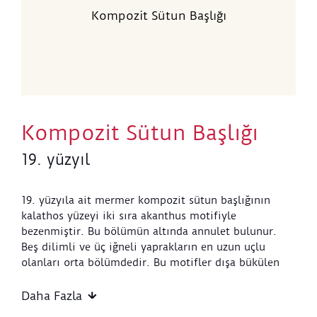
Kompozit Sütun Başlığı
Kompozit Sütun Başlığı
19. yüzyıl
19. yüzyıla ait mermer kompozit sütun başlığının
kalathos yüzeyi iki sıra akanthus motifiyle
bezenmiştir. Bu bölümün altında annulet bulunur.
Beş dilimli ve üç iğneli yaprakların en uzun uçlu
olanları orta bölümdedir. Bu motifler dışa bükülen
uçlarıyla yan taraflardaki yapraklara değer. Düz
abaküs ile ekinhüs arasında haç motifi ve volütler
Daha Fazla
üzerinde abaküse doğru bükülen üç uçlu yapraklar