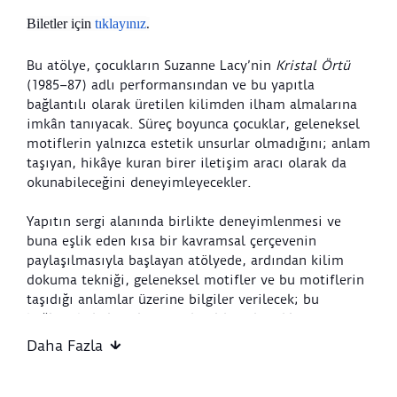
Biletler için
tıklayınız
.
Bu atölye, çocukların Suzanne Lacy’nin
Kristal Örtü
(1985–87) adlı performansından ve bu yapıtla
bağlantılı olarak üretilen kilimden ilham almalarına
imkân tanıyacak. Süreç boyunca çocuklar, geleneksel
motiflerin yalnızca estetik unsurlar olmadığını; anlam
taşıyan, hikâye kuran birer iletişim aracı olarak da
okunabileceğini deneyimleyecekler.
Yapıtın sergi alanında birlikte deneyimlenmesi ve
buna eşlik eden kısa bir kavramsal çerçevenin
paylaşılmasıyla başlayan atölyede, ardından kilim
dokuma tekniği, geleneksel motifler ve bu motiflerin
taşıdığı anlamlar üzerine bilgiler verilecek; bu
bağlamda kültürel miras, kimlik ve kuşaklar arası
aktarım kavramlarına da kısaca değinilecektir.
Daha Fazla
Uygulama bölümünde katılımcılar, edindikleri bilgiyi