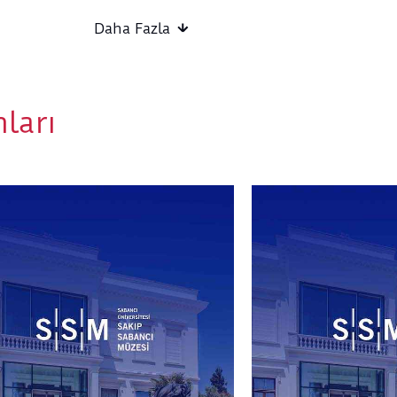
Daha Fazla
Müzede Sen: Orta Yaşın Renkleri
, tam da bu sor
arıyor. Sakıp Sabancı Müzesi’nin Resim ile Kitap
Koleksiyonlarındaki eserlerden ilham alan bu se
yaşın getirdiği birikimleri ve sorularını sanatı
ları
almayı amaçlıyor.
Her hafta farklı bir kavram üzerine odaklanarak,
“Kazanmak ve Kaybetmek”, “İlişkisellik ve Yalnı
noktalarına estetik bir perspektifle yaklaşılacak
koleksiyonundaki eserler eşliğinde kendi iç dün
çıkacak, sanat terapisi yönlendirmeleriyle yaratı
geçmişten bugüne taşıdıkları seçimleri yeniden 
bulacaklar.
Dışavurumcu Sanat Terapisti Bihter Yasemin A
gerçekleşecek bu atölyede katılımcılar, sanatın
yaşın renklerini birlikte keşfedecek, anlam katm
kendilerine yeni bir bakış açısıyla yaklaşacaklar