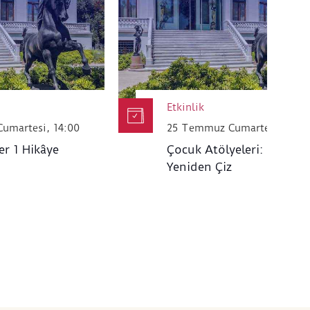
her çarşamba
Sakıp Sabancı
arı sanatı bir yol arkadaşı
etmeye ve içsel dönüşüm
ma
tıklayınız.
Etkinlik
eme detayları tarafınıza
umartesi, 14:00
25 Temmuz Cumartesi, 14.0
er 1 Hikâye
Çocuk Atölyeleri: Haritayı
Yeniden Çiz