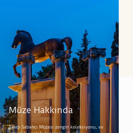
Müze Hakkında
Sakıp Sabancı Müzesi zengin koleksiyonu, ev