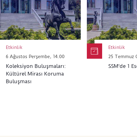
23 Nisan – 11 Haziran 2025
tarihleri arasında, 
Müzesi’nde
gerçekleşecek bu program, katılımcıl
olarak görmeye, yaratıcı potansiyellerini keşf
süreçlerini sanatla beslemeye davet ediyor.
Atölyeye katılmak için bağlantıda yer alan for
Katılım kontenjanla sınırlıdır.
Etkinlik
Etkinlik
Formu iletmenizin ardından, atölyeye ilişkin öd
6 Ağustos Perşembe, 14.00
25 Temmuz C
paylaşılacaktır.
Koleksiyon Buluşmaları:
SSM'de 1 Es
Kültürel Mirası Koruma
Buluşması