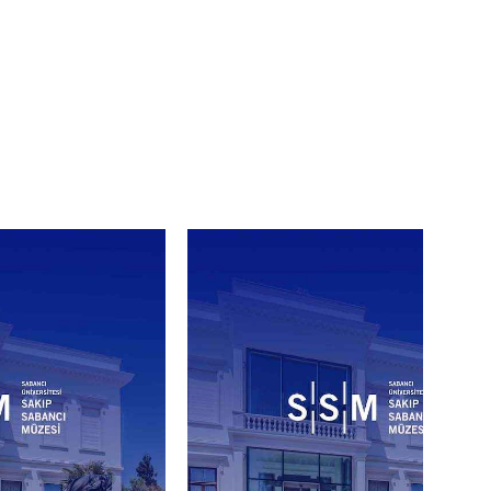
ulara sanat aracılığıyla yanıt
 Sanatları ve Hat
kiz haftalık program, orta
n dönüştürücü gücüyle ele
 “Kontrol ve Serbestlik”,
zlık” gibi hayatın dönüm
. Katılımcılar, müze
yalarına doğru bir yolculuğa
cı süreçlere dahil olarak
değerlendirme fırsatı
dalı
rehberliğinde
 dönüştürücü gücüyle orta
anlarını derinleştirecek ve
.