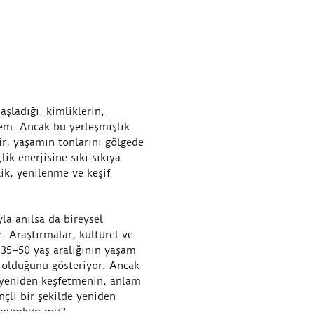
şladığı, kimliklerin,
önem. Ancak bu yerleşmişlik
ir, yaşamın tonlarını gölgede
lik enerjisine sıkı sıkıya
ik, yenilenme ve keşif
la anılsa da bireysel
r. Araştırmalar, kültürel ve
 35–50 yaş aralığının yaşam
 olduğunu gösteriyor. Ancak
i yeniden keşfetmenin, anlam
nçli bir şekilde yeniden
ek mümkün mü?