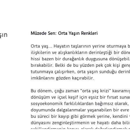
Müzede Sen: Orta Yaşın Renkleri
şın
Orta yaş… Hayatın taşlarının yerine oturmaya ba
ilişkilerin ve alışkanlıkların derinleştiği bir d
hissi bazen bir durağanlık duygusuna dönüşebil
bırakabilir. Belki de bu yüzden pek çok kişi genç
tutunmaya çalışırken, orta yaşın sunduğu derinl
imkânlarını gözden kaçırabilir.
Bu dönem, çoğu zaman “orta yaş krizi” kavramıy
dönüşüm ve içsel keşif için eşsiz bir fırsat suna
sosyoekonomik farklılıklardan bağımsız olarak,
doyumunda dalgalanmalar yaşanabilen bir evre
bu süreci bir kayıp gibi görmek yerine, kendin
dünyasını zenginleştirmenin ve hayatı daha bili
şekillendirmenin kapısı olarak değerlendirm