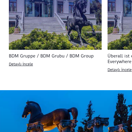
BDM Gruppe / BDM Grubu / BDM Group
Überall ist
Everywhere
Detaylı İncele
Detaylı İncele