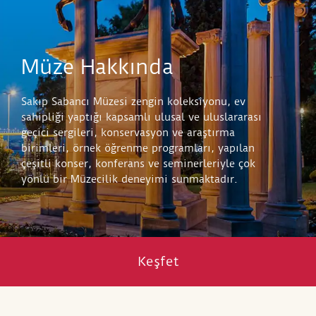
Müze Hakkında
Sakıp Sabancı Müzesi zengin koleksiyonu, ev
sahipliği yaptığı kapsamlı ulusal ve uluslararası
geçici sergileri, konservasyon ve araştırma
birimleri, örnek öğrenme programları, yapılan
çeşitli konser, konferans ve seminerleriyle çok
yönlü bir Müzecilik deneyimi sunmaktadır.
Keşfet