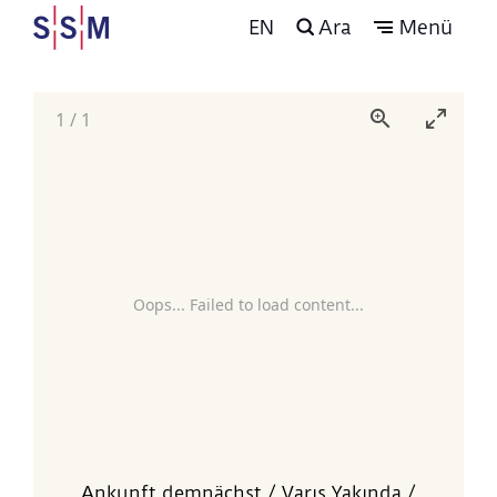
EN
Ara
Menü
1
/
1
Oops... Failed to load content...
Ankunft demnächst / Varış Yakında /