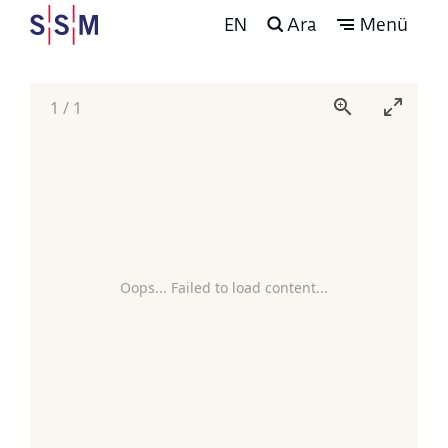
EN
Ara
Menü
1
/
1
Oops... Failed to load content...