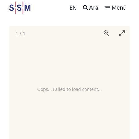
EN
Ara
Menü
1
/
1
Oops... Failed to load content...