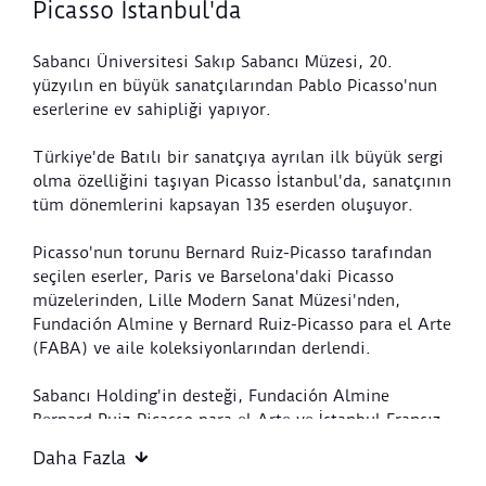
Picasso İstanbul'da
Sabancı Üniversitesi Sakıp Sabancı Müzesi, 20.
yüzyılın en büyük sanatçılarından Pablo Picasso'nun
eserlerine ev sahipliği yapıyor.
Türkiye'de Batılı bir sanatçıya ayrılan ilk büyük sergi
olma özelliğini taşıyan Picasso İstanbul'da, sanatçının
tüm dönemlerini kapsayan 135 eserden oluşuyor.
Picasso'nun torunu Bernard Ruiz-Picasso tarafından
seçilen eserler, Paris ve Barselona'daki Picasso
müzelerinden, Lille Modern Sanat Müzesi'nden,
Fundación Almine y Bernard Ruiz-Picasso para el Arte
(FABA) ve aile koleksiyonlarından derlendi.
Sabancı Holding'in desteği, Fundación Almine
Bernard Ruiz-Picasso para el Arte ve İstanbul Fransız
Kültür Merkezi'nin katkılarıyla düzenlenen sergide,
Daha Fazla
sanatçının çalıştığı stüdyoların ve yakın çevresindeki