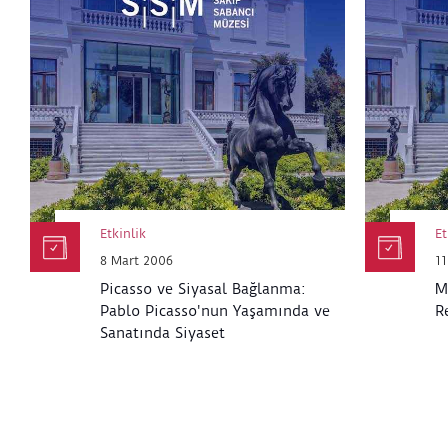
Etkinlik
Et
8 Mart 2006
1
Picasso ve Siyasal Bağlanma:
M
Pablo Picasso'nun Yaşamında ve
R
Sanatında Siyaset